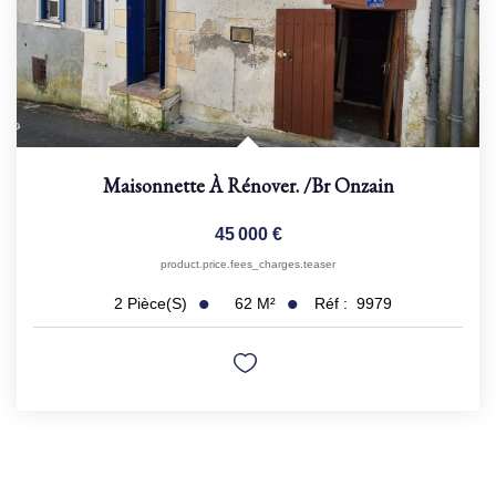
Maisonnette À Rénover.
/br
Onzain
45 000 €
product.price.fees_charges.teaser
62
M²
Réf :
9979
2
Pièce(s)