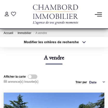
ACHAT
Accueil
Immobilier
A vendre
LOCATION
Modifier les critères de recherche
Type de transaction
Localisation
Acheter
Localisation
ESTIMATION
A vendre
Type de bien
Sélectionnez...
Surface min
Pré-Estimation
Estimation Par Un Professionnel
Plus de critères
Budget max
Afficher la carte
88 annonce(s) trouvée(s)
Trier par
Créer une alerte
GESTION
SYNDIC