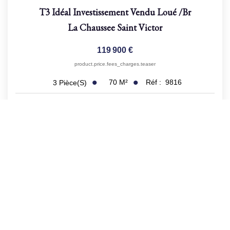
T3 Idéal Investissement Vendu Loué
/br
La Chaussee Saint Victor
119 900 €
product.price.fees_charges.teaser
70
M²
Réf :
9816
3
Pièce(s)