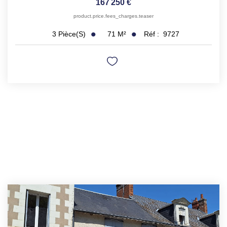
167 250 €
product.price.fees_charges.teaser
71
M²
Réf :
9727
3
Pièce(s)