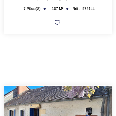
167
M²
Réf :
9791LL
7
Pièce(s)