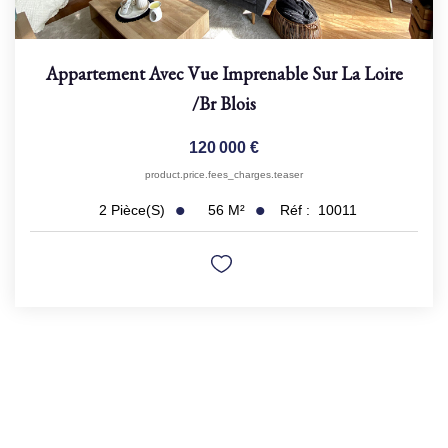
Appartement Avec Vue Imprenable Sur La Loire
/br
Blois
120 000 €
product.price.fees_charges.teaser
56
M²
Réf :
10011
2
Pièce(s)