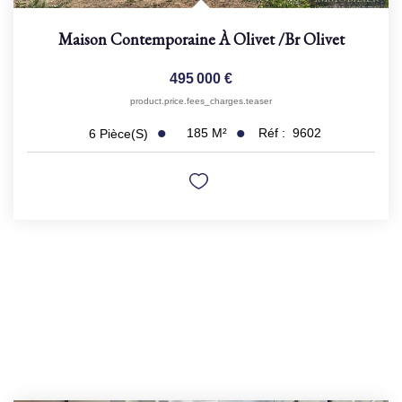
Maison Contemporaine À Olivet
/br
Olivet
495 000 €
product.price.fees_charges.teaser
185
M²
Réf :
9602
6
Pièce(s)