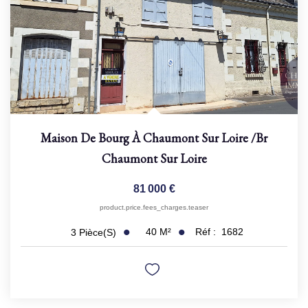
Maison De Bourg À Chaumont Sur Loire
/br
Chaumont Sur Loire
81 000 €
product.price.fees_charges.teaser
40
M²
Réf :
1682
3
Pièce(s)