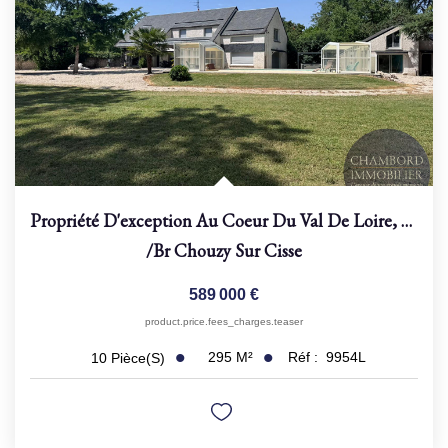
NOS AGENCES
Qui Sommes Nous
Nous Rejoindre
Nos Actualités
Nos Témoignages
Propriété D'exception Au Coeur Du Val De Loire, Patrimoine...
Contact
/br
Chouzy Sur Cisse
589 000 €
ESPACE CLIENT
product.price.fees_charges.teaser
295
M²
Réf :
9954L
10
Pièce(s)