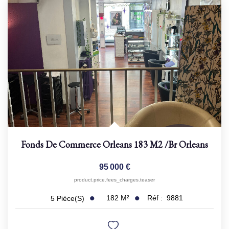
Fonds De Commerce Orleans 183 M2
/br
Orleans
95 000 €
product.price.fees_charges.teaser
182
M²
Réf :
9881
5
Pièce(s)