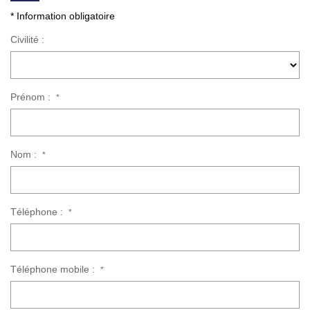
* Information obligatoire
NOS AGENCES
Civilité :
Qui Sommes Nous
Nous Rejoindre
Prénom :
*
Nos Actualités
Nos Témoignages
Nom :
*
Contact
ESPACE CLIENT
Téléphone :
*
Téléphone mobile :
*