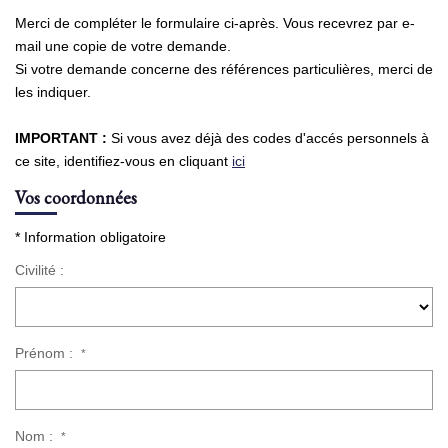
Merci de compléter le formulaire ci-après. Vous recevrez par e-
NOS AGENCES
mail une copie de votre demande.
Si votre demande concerne des références particulières, merci de
les indiquer.
Qui Sommes Nous
Nous Rejoindre
IMPORTANT :
Si vous avez déjà des codes d'accés personnels à
Nos Actualités
ce site, identifiez-vous en cliquant
ici
Nos Témoignages
Vos coordonnées
Contact
* Information obligatoire
Civilité :
ESPACE CLIENT
Prénom :
*
Nom :
*