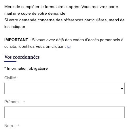
Merci de compléter le formulaire ci-après. Vous recevrez par e-
NOS AGENCES
mail une copie de votre demande.
Si votre demande concerne des références particulières, merci de
les indiquer.
Qui Sommes Nous
Nous Rejoindre
IMPORTANT :
Si vous avez déjà des codes d'accés personnels à
Nos Actualités
ce site, identifiez-vous en cliquant
ici
Nos Témoignages
Vos coordonnées
Contact
* Information obligatoire
Civilité :
ESPACE CLIENT
Prénom :
*
Nom :
*