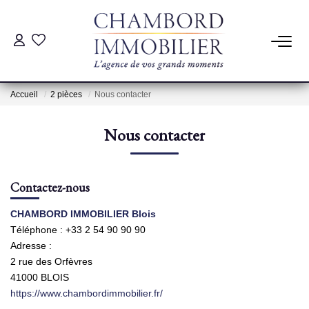
ACHAT
Accueil
2 pièces
Nous contacter
LOCATION
Nous contacter
ESTIMATION
Contactez-nous
Pré-Estimation
Estimation Par Un Professionnel
CHAMBORD IMMOBILIER Blois
Téléphone :
+33 2 54 90 90 90
Adresse :
GESTION
2 rue des Orfèvres
41000
BLOIS
https://www.chambordimmobilier.fr/
SYNDIC