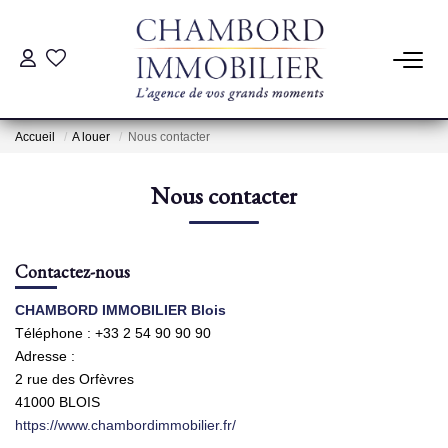
ACHAT
Accueil
A louer
Nous contacter
LOCATION
Nous contacter
ESTIMATION
Contactez-nous
Pré-Estimation
Estimation Par Un Professionnel
CHAMBORD IMMOBILIER Blois
Téléphone :
+33 2 54 90 90 90
Adresse :
GESTION
2 rue des Orfèvres
41000
BLOIS
https://www.chambordimmobilier.fr/
SYNDIC