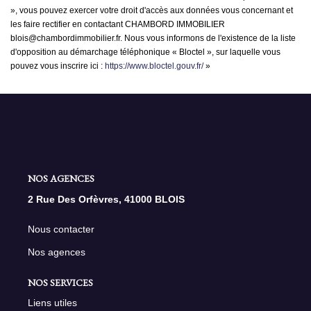
», vous pouvez exercer votre droit d'accès aux données vous concernant et
les faire rectifier en contactant CHAMBORD IMMOBILIER
blois@chambordimmobilier.fr. Nous vous informons de l'existence de la liste
d'opposition au démarchage téléphonique « Bloctel », sur laquelle vous
pouvez vous inscrire ici :
https://www.bloctel.gouv.fr/
»
NOS AGENCES
2 Rue Des Orfèvres, 41000 BLOIS
Nous contacter
Nos agences
NOS SERVICES
Liens utiles