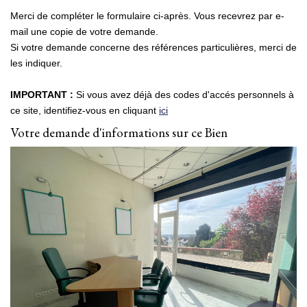
Merci de compléter le formulaire ci-après. Vous recevrez par e-
NOS AGENCES
mail une copie de votre demande.
Si votre demande concerne des références particulières, merci de
les indiquer.
Qui Sommes Nous
Nous Rejoindre
IMPORTANT :
Si vous avez déjà des codes d'accés personnels à
Nos Actualités
ce site, identifiez-vous en cliquant
ici
Votre demande d'informations sur ce Bien
Nos Témoignages
Contact
ESPACE CLIENT