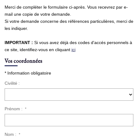
Merci de compléter le formulaire ci-après. Vous recevrez par e-
NOS AGENCES
mail une copie de votre demande.
Si votre demande concerne des références particulières, merci de
les indiquer.
Qui Sommes Nous
Nous Rejoindre
IMPORTANT :
Si vous avez déjà des codes d'accés personnels à
Nos Actualités
ce site, identifiez-vous en cliquant
ici
Nos Témoignages
Vos coordonnées
Contact
* Information obligatoire
Civilité :
ESPACE CLIENT
Prénom :
*
Nom :
*