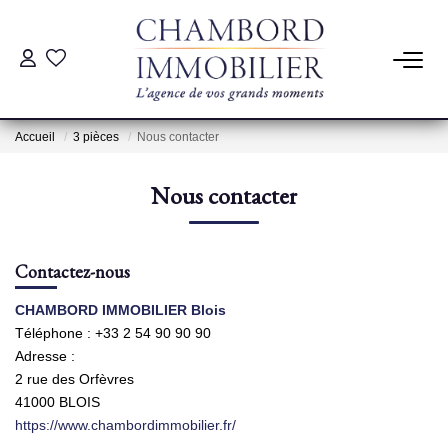
ACHAT
Accueil
3 pièces
Nous contacter
LOCATION
Nous contacter
ESTIMATION
Contactez-nous
Pré-Estimation
Estimation Par Un Professionnel
CHAMBORD IMMOBILIER Blois
Téléphone :
+33 2 54 90 90 90
Adresse :
GESTION
2 rue des Orfèvres
41000
BLOIS
https://www.chambordimmobilier.fr/
SYNDIC