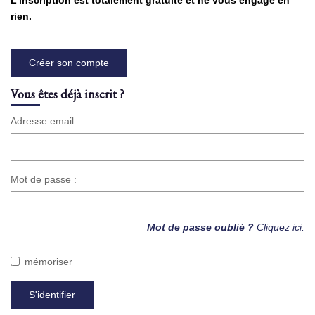
L'inscription est totalement gratuite et ne vous engage en
rien.
NOS AGENCES
Créer son compte
Qui Sommes Nous
Nous Rejoindre
Vous êtes déjà inscrit ?
Nos Actualités
Adresse email :
Nos Témoignages
Contact
Mot de passe :
ESPACE CLIENT
Mot de passe oublié ?
Cliquez ici.
mémoriser
S'identifier