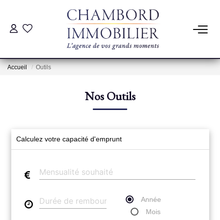
ACHAT
Accueil
Outils
LOCATION
Nos Outils
ESTIMATION
Pré-Estimation
Calculez votre capacité d'emprunt
Estimation Par Un Professionnel
GESTION
Année
Mois
SYNDIC