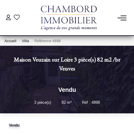
ACHAT
Accueil
Villa
Référence 4898
LOCATION
Maison Veuzain sur Loire 3 pièce(s) 82 m2
/br
ESTIMATION
Veuves
Pré-Estimation
Vendu
Estimation Par Un Professionnel
3
pièce(s)
•
82
m²
•
Réf : 4898
GESTION
Vendu
SYNDIC