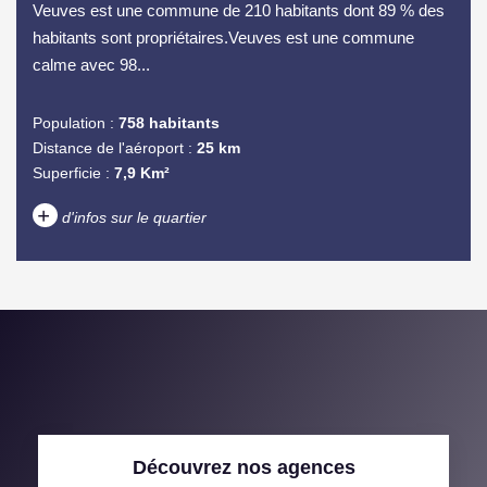
Veuves est une commune de 210 habitants dont 89 % des
habitants sont propriétaires.Veuves est une commune
calme avec 98...
Population :
758 habitants
Distance de l'aéroport :
25 km
Superficie :
7,9 Km²
+
d'infos sur le quartier
DENSITÉ DE POPULATION
ENFANTS ET ADOLESCENTS
AGE MOYEN
REVENU MENSUEL PAR
MÉNAGE
TAUX DE PROPRIÉTAIRES
TAUX D'HABITATION
Découvrez nos agences
TAXE FONCIÈRE
PART DES MÉNAGES SANS