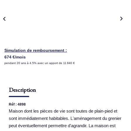
NOS AGENCES
Qui Sommes Nous
Nous Rejoindre
Nos Actualités
Simulation de remboursement :
Nos Témoignages
674 €/mois
pendant 20 ans à 4.5% avec un apport de 11 840 €
Contact
ESPACE CLIENT
Description
Réf : 4898
Maison dont les pièces de vie sont toutes de plain-pied et
sont immédiatement habitables. L'aménagement du grenier
peut éventuellement permettre d'agrandir. La maison est