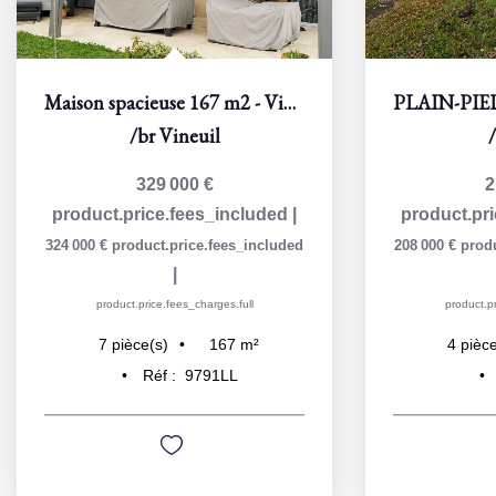
Maison spacieuse 167 m2 - Vineuil - 5 chambres
/br
Vineuil
329 000 €
2
product.price.fees_included
|
product.pr
324 000 €
product.price.fees_included
208 000 €
prod
|
product.price.fees_charges.full
product.pr
167
m²
7
pièce(s)
4
pièce
Réf :
9791LL