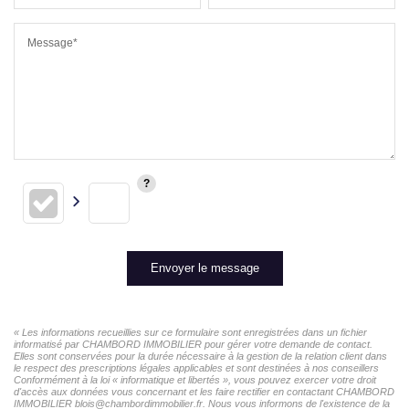
Message*
Envoyer le message
« Les informations recueillies sur ce formulaire sont enregistrées dans un fichier
informatisé par CHAMBORD IMMOBILIER pour gérer votre demande de contact.
Elles sont conservées pour la durée nécessaire à la gestion de la relation client dans
le respect des prescriptions légales applicables et sont destinées à nos conseillers
Conformément à la loi « informatique et libertés », vous pouvez exercer votre droit
d'accès aux données vous concernant et les faire rectifier en contactant CHAMBORD
IMMOBILIER blois@chambordimmobilier.fr. Nous vous informons de l'existence de la