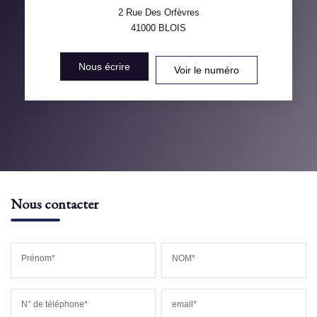
VOITURE
2 Rue Des Orfèvres
41000
BLOIS
DISTANCE DE L'AÉROPORT :
SUPERFICIE :
Nous écrire
Voir le numéro
RÉSULTATS DES LYCÉES
ECOLES ET CRÈCHES
RESTAURANTS ET CAFÉS
COMMERCES
MÉDECINS
Nous contacter
Prénom*
NOM*
N° de téléphone*
email*