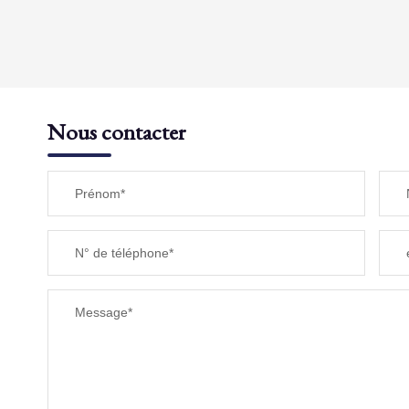
DENSITÉ DE POPULATION
REVENU MENSUEL PAR MÉNAGE
Nous contacter
TAXE FONCIÈRE
Prénom*
SUPERFICIE :
N° de téléphone*
RESTAURANTS ET CAFÉS
Message*