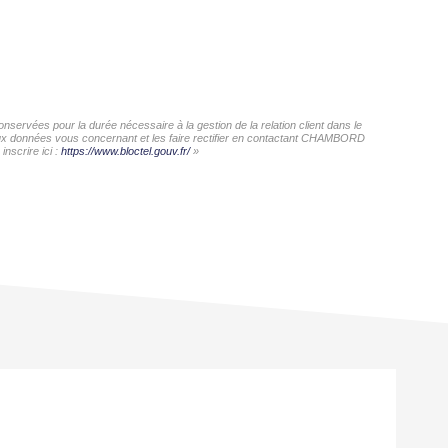
ervées pour la durée nécessaire à la gestion de la relation client dans le
s aux données vous concernant et les faire rectifier en contactant CHAMBORD
nscrire ici :
https://www.bloctel.gouv.fr/
»
Exclusif