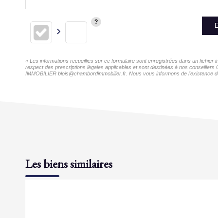
E
« Les informations recueillies sur ce formulaire sont enregistrées dans un fichi
respect des prescriptions légales applicables et sont destinées à nos conseiller
IMMOBILIER blois@chambordimmobilier.fr. Nous vous informons de l'existence de la
Les biens similaires
Exclusif