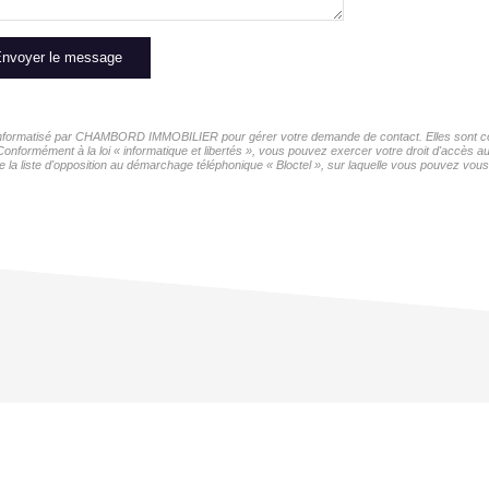
nvoyer le message
er informatisé par CHAMBORD IMMOBILIER pour gérer votre demande de contact. Elles sont cons
s Conformément à la loi « informatique et libertés », vous pouvez exercer votre droit d'accè
 liste d'opposition au démarchage téléphonique « Bloctel », sur laquelle vous pouvez vous i