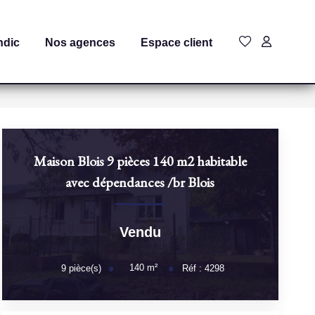
ndic
Nos agences
Espace client
Maison Blois 9 pièces 140 m2 habitable
avec dépendances
/br
Blois
Vendu
140
m²
9
pièce(s)
Réf :
4298