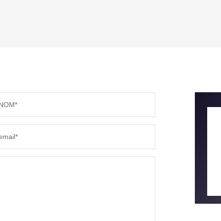
ENFANTS ET ADOLESCENTS
AGE M
TAUX DE PROPRIÉTAIRES
TAUX D
PART DES MÉNAGES SANS VOITURE
DISTAN
NOM*
RÉSULTATS DES LYCÉES
ECOLES
email*
COMMERCES
MÉDEC