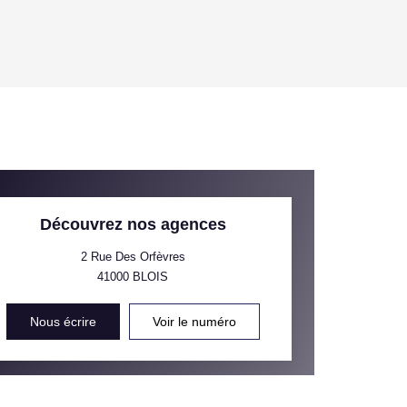
OYEN
'HABITATION
CE DE L'AÉROPORT :
 ET CRÈCHES
Découvrez nos agences
2 Rue Des Orfèvres
41000
BLOIS
INS
Nous écrire
Voir le numéro