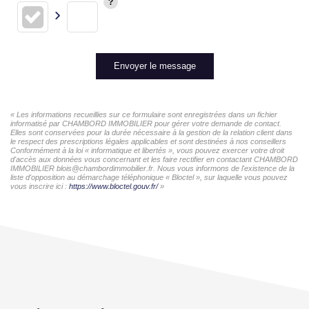
Envoyer le message
« Les informations recueillies sur ce formulaire sont enregistrées dans un fichier
informatisé par CHAMBORD IMMOBILIER pour gérer votre demande de contact.
Elles sont conservées pour la durée nécessaire à la gestion de la relation client dans
le respect des prescriptions légales applicables et sont destinées à nos conseillers
Conformément à la loi « informatique et libertés », vous pouvez exercer votre droit
d'accès aux données vous concernant et les faire rectifier en contactant CHAMBORD
IMMOBILIER blois@chambordimmobilier.fr. Nous vous informons de l'existence de la
liste d'opposition au démarchage téléphonique « Bloctel », sur laquelle vous pouvez
vous inscrire ici :
https://www.bloctel.gouv.fr/
»