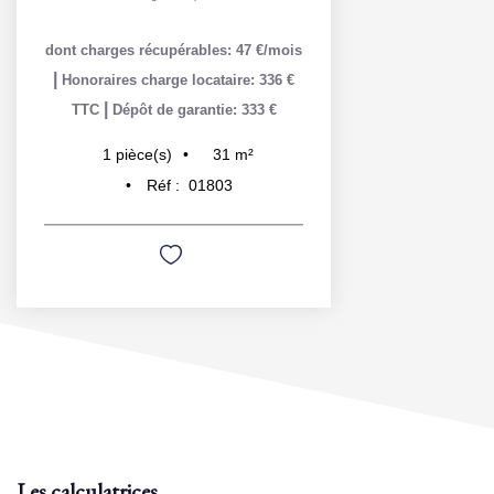
dont charges récupérables: 47 €/mois
|
Honoraires charge locataire: 336 €
|
TTC
Dépôt de garantie: 333 €
31
m²
1
pièce(s)
Réf :
01803
Les calculatrices