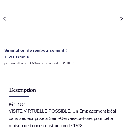
NOS AGENCES
Qui Sommes Nous
Nous Rejoindre
Nos Actualités
Simulation de remboursement :
Nos Témoignages
1 651 €/mois
pendant 20 ans à 4.5% avec un apport de 29 000 €
Contact
ESPACE CLIENT
Description
Réf : 4334
VISITE VIRTUELLE POSSIBLE. Un Emplacement idéal
dans secteur prisé à Saint-Gervais-La-Forêt pour cette
maison de bonne construction de 1978.