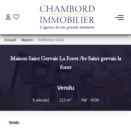
ACHAT
Accueil
Maison
Référence 4334
LOCATION
Maison Saint Gervais La Foret
/br
Saint gervais la
ESTIMATION
foret
Pré-Estimation
Vendu
Estimation Par Un Professionnel
9
pièce(s)
•
212
m²
•
Réf : 4334
GESTION
Vendu
SYNDIC