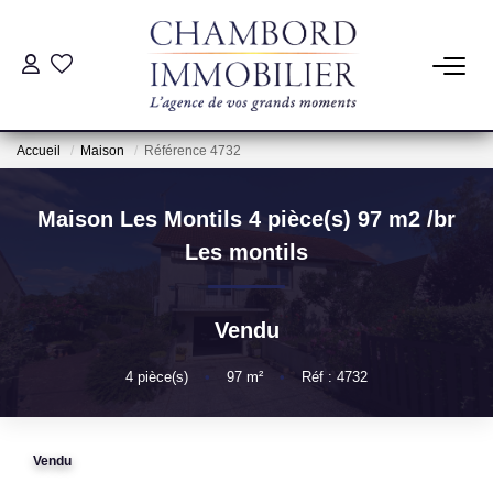
ACHAT
Accueil
Maison
Référence 4732
LOCATION
Maison Les Montils 4 pièce(s) 97 m2
/br
Les
ESTIMATION
montils
Pré-Estimation
Vendu
Estimation Par Un Professionnel
4
pièce(s)
•
97
m²
•
Réf : 4732
GESTION
Vendu
SYNDIC