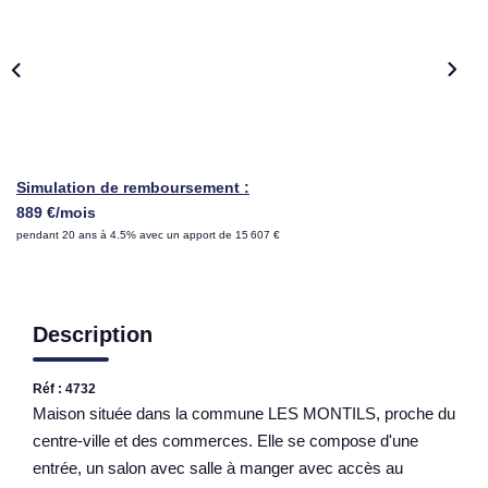
NOS AGENCES
Qui Sommes Nous
Nous Rejoindre
Nos Actualités
Simulation de remboursement :
Nos Témoignages
889 €/mois
pendant 20 ans à 4.5% avec un apport de 15 607 €
Contact
ESPACE CLIENT
Description
Réf : 4732
Maison située dans la commune LES MONTILS, proche du
centre-ville et des commerces. Elle se compose d'une
entrée, un salon avec salle à manger avec accès au