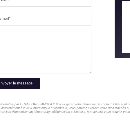
RÉSULTATS DES LYCÉES
ECOLES
email*
COMMERCES
MÉDEC
nvoyer le message
er informatisé par CHAMBORD IMMOBILIER pour gérer votre demande de contact. Elles sont cons
s Conformément à la loi « informatique et libertés », vous pouvez exercer votre droit d'accè
 liste d'opposition au démarchage téléphonique « Bloctel », sur laquelle vous pouvez vous i