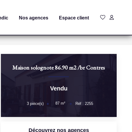
ndic
Nos agences
Espace client
Maison solognote 86.90 m2
/br
Contres
Vendu
87
m²
3
pièce(s)
Réf :
2255
Découvrez nos agences