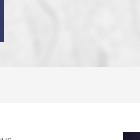
ENFANTS ET ADOLESCENTS
AGE M
TAUX DE PROPRIÉTAIRES
TAUX D
PART DES MÉNAGES SANS VOITURE
DISTAN
NOM*