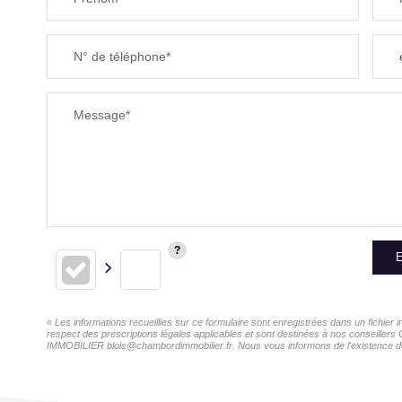
SUPERFICIE :
N° de téléphone*
RESTAURANTS ET CAFÉS
Message*
E
« Les informations recueillies sur ce formulaire sont enregistrées dans un fichi
respect des prescriptions légales applicables et sont destinées à nos conseiller
IMMOBILIER blois@chambordimmobilier.fr. Nous vous informons de l'existence de la