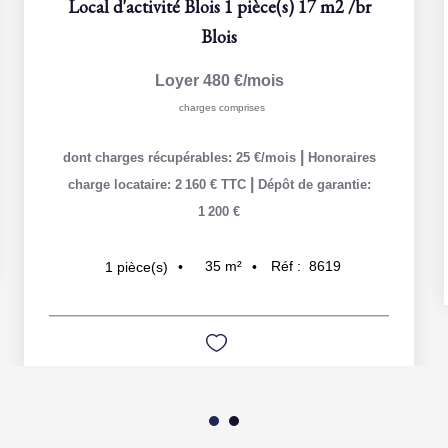
Local d'activité Blois 1 pièce(s) 17 m2
/br
Blois
Loyer 480 €/mois
charges comprises
|
dont charges récupérables: 25 €/mois
Honoraires
|
charge locataire: 2 160 € TTC
Dépôt de garantie:
1 200 €
35
m²
Réf :
8619
1
pièce(s)