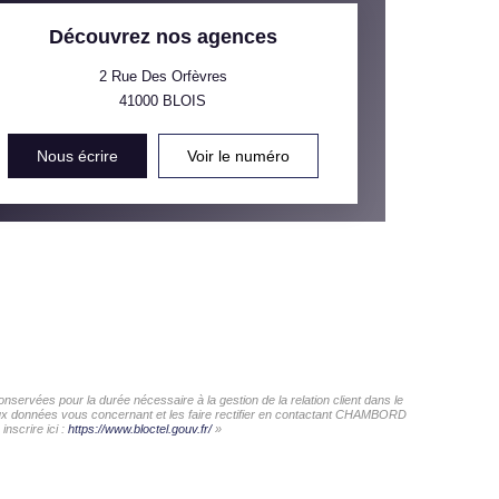
 ET CRÈCHES
Découvrez nos agences
2 Rue Des Orfèvres
41000
BLOIS
INS
Nous écrire
Voir le numéro
ervées pour la durée nécessaire à la gestion de la relation client dans le
s aux données vous concernant et les faire rectifier en contactant CHAMBORD
nscrire ici :
https://www.bloctel.gouv.fr/
»