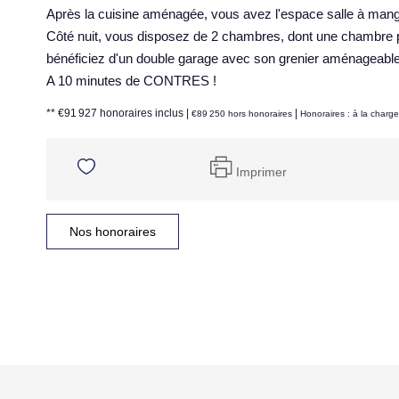
Après la cuisine aménagée, vous avez l'espace salle à mange
Côté nuit, vous disposez de 2 chambres, dont une chambre pa
bénéficiez d'un double garage avec son grenier aménageabl
A 10 minutes de CONTRES !
** €91 927
honoraires inclus
|
|
€89 250
hors honoraires
Honoraires : à la charg
Imprimer
Nos honoraires