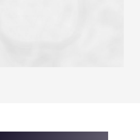
OYEN
'HABITATION
CE DE L'AÉROPORT :