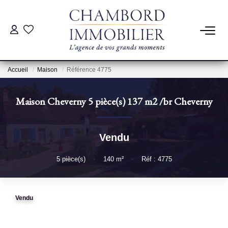
ACHAT
Accueil
Maison
Référence 4775
LOCATION
Maison Cheverny 5 pièce(s) 137 m2
/br
Cheverny
ESTIMATION
Vendu
Pré-Estimation
Estimation Par Un Professionnel
5
pièce(s)
•
140
m²
•
Réf : 4775
GESTION
Vendu
SYNDIC