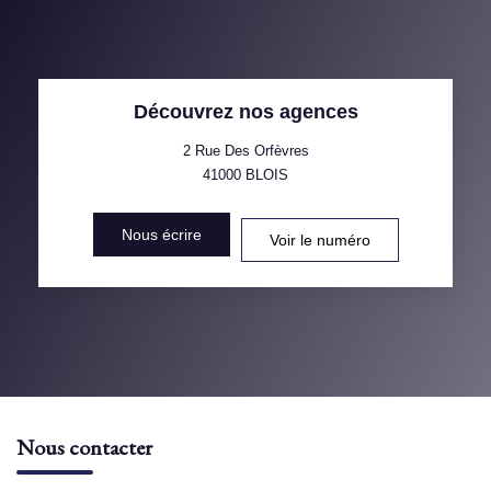
MÉNAGE
TAUX DE PROPRIÉTAIRES
TAUX D'HABITATION
Découvrez nos agences
TAXE FONCIÈRE
PART DES MÉNAGES SANS
VOITURE
2 Rue Des Orfèvres
41000
BLOIS
DISTANCE DE L'AÉROPORT :
SUPERFICIE :
Nous écrire
Voir le numéro
RÉSULTATS DES LYCÉES
ECOLES ET CRÈCHES
RESTAURANTS ET CAFÉS
COMMERCES
MÉDECINS
Nous contacter