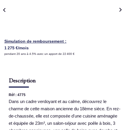
NOS AGENCES
Qui Sommes Nous
Nous Rejoindre
Simulation de remboursement :
Nos Actualités
1 275 €/mois
pendant 20 ans à 4.5% avec un apport de 22 400 €
Nos Témoignages
Contact
Description
ESPACE CLIENT
Réf : 4775
Dans un cadre verdoyant et au calme, découvrez le
charme de cette maison ancienne du 18ème sièce. En rez-
de-chaussée, elle est composée d'une cuisine aménagée
et équipée de 23m², un salon-séjour avec poêle à bois, 3