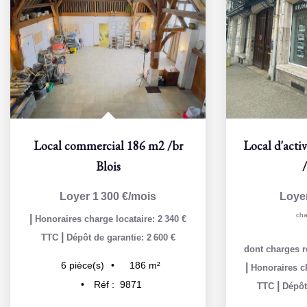
Local commercial 186 m2
/br
Blois
Loyer 1 300 €/mois
Loye
cha
|
Honoraires charge locataire: 2 340 €
|
TTC
Dépôt de garantie: 2 600 €
dont charges r
186
m²
6
pièce(s)
|
Honoraires ch
Réf :
9871
|
TTC
Dépôt