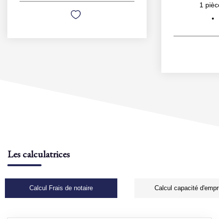
1
pièc
Les calculatrices
Calcul Frais de notaire
Calcul capacité d'empr