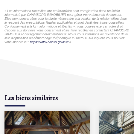
« Les informations recueillies sur ce formulaire sont enregistrées dans un fichier
informatisé par CHAMBORD IMMOBILIER pour gérer votre demande de contact.
Elles sont conservées pour la durée nécessaire à la gestion de la relation client dans
le respect des prescriptions légales applicables et sont destinées à nos conseillers
Conformément à la loi « informatique et libertés », vous pouvez exercer votre droit
d'accès aux données vous concernant et les faire rectifier en contactant CHAMBORD
IMMOBILIER blois@chambordimmobilier.fr. Nous vous informons de l'existence de la
liste d'opposition au démarchage téléphonique « Bloctel », sur laquelle vous pouvez
vous inscrire ici :
https://www.bloctel.gouv.fr/
»
Les biens similaires