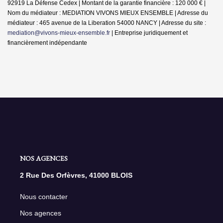
92919 La Défense Cedex | Montant de la garantie financière : 120 000 € |
Nom du médiateur : MEDIATION VIVONS MIEUX ENSEMBLE | Adresse du
médiateur : 465 avenue de la Liberation 54000 NANCY | Adresse du site :
mediation@vivons-mieux-ensemble.fr
|
Entreprise juridiquement et
financièrement indépendante
NOS AGENCES
2 Rue Des Orfèvres, 41000 BLOIS
Nous contacter
Nos agences