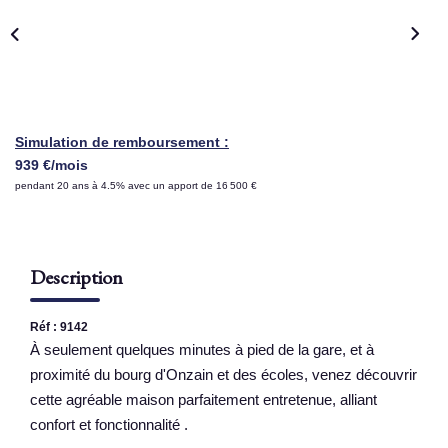
NOS AGENCES
Qui Sommes Nous
Nous Rejoindre
Simulation de remboursement :
Nos Actualités
939 €/mois
pendant 20 ans à 4.5% avec un apport de 16 500 €
Nos Témoignages
Contact
Description
ESPACE CLIENT
Réf : 9142
À seulement quelques minutes à pied de la gare, et à
proximité du bourg d'Onzain et des écoles, venez découvrir
cette agréable maison parfaitement entretenue, alliant
confort et fonctionnalité .