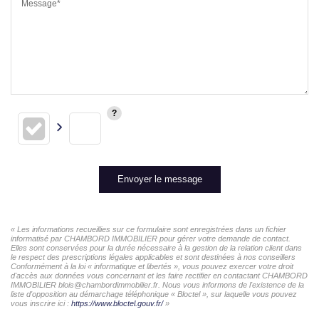
Message*
Envoyer le message
« Les informations recueillies sur ce formulaire sont enregistrées dans un fichier
informatisé par CHAMBORD IMMOBILIER pour gérer votre demande de contact.
Elles sont conservées pour la durée nécessaire à la gestion de la relation client dans
le respect des prescriptions légales applicables et sont destinées à nos conseillers
Conformément à la loi « informatique et libertés », vous pouvez exercer votre droit
d'accès aux données vous concernant et les faire rectifier en contactant CHAMBORD
IMMOBILIER blois@chambordimmobilier.fr. Nous vous informons de l'existence de la
liste d'opposition au démarchage téléphonique « Bloctel », sur laquelle vous pouvez
vous inscrire ici :
https://www.bloctel.gouv.fr/
»