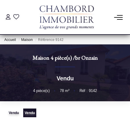
ACHAT
Accueil
Maison
Référence 9142
LOCATION
Maison 4 pièce(s)
/br
Onzain
ESTIMATION
Vendu
Pré-Estimation
Estimation Par Un Professionnel
4
pièce(s)
•
78
m²
•
Réf : 9142
GESTION
Vendu
Vendu
SYNDIC