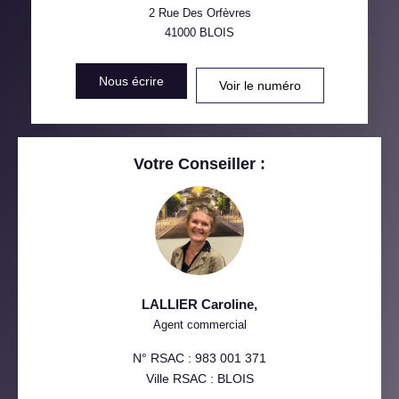
VOITURE
2 Rue Des Orfèvres
41000
BLOIS
DISTANCE DE L'AÉROPORT :
SUPERFICIE :
Nous écrire
Voir le numéro
RÉSULTATS DES LYCÉES
ECOLES ET CRÈCHES
RESTAURANTS ET CAFÉS
COMMERCES
Votre Conseiller :
MÉDECINS
LALLIER Caroline
,
Agent commercial
N° RSAC : 983 001 371
Ville RSAC : BLOIS