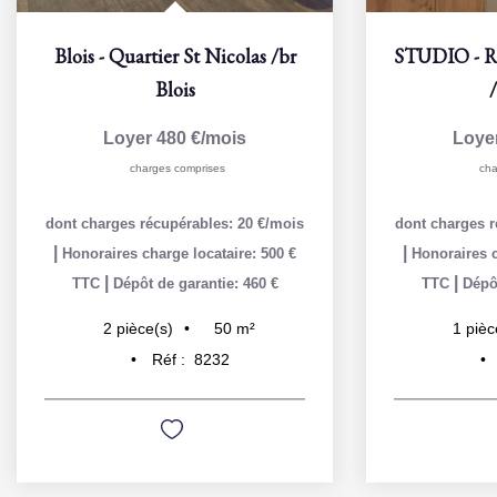
Blois - Quartier St Nicolas
/br
Blois
Loyer 480 €/mois
Loye
charges comprises
cha
dont charges récupérables: 20 €/mois
dont charges r
|
|
Honoraires charge locataire: 500 €
Honoraires c
|
|
TTC
Dépôt de garantie: 460 €
TTC
Dépôt
50
m²
2
pièce(s)
1
pièc
Réf :
8232