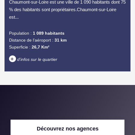
Chaumont-sur-Loire est une ville de 1 090 habitants dont 75
% des habitants sont propriétaires.Chaumont-sur-Loire
est...
Population :
1 089 habitants
Distance de l'aéroport :
31 km
Superficie :
26,7 Km²
+
d'infos sur le quartier
DENSITÉ DE POPULATION
ENFANTS ET ADOLESCENTS
AGE MOYEN
REVENU MENSUEL PAR
MÉNAGE
TAUX DE PROPRIÉTAIRES
TAUX D'HABITATION
Découvrez nos agences
TAXE FONCIÈRE
PART DES MÉNAGES SANS