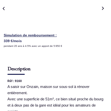
NOS AGENCES
Qui Sommes Nous
Nous Rejoindre
Simulation de remboursement :
Nos Actualités
339 €/mois
pendant 20 ans à 4.5% avec un apport de 5 950 €
Nos Témoignages
Contact
Description
ESPACE CLIENT
Réf : 9160
A saisir sur Onzain, maison sur sous-sol à rénover
entièrement.
Avec une superficie de 51m², ce bien situé proche du bourg
et à deux pas de la gare est idéal pour les amateurs de