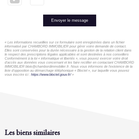
Envoyer le message
« Les informations recueillies sur ce formulaire sont enregistrées dans un fichier
informatisé par CHAMBORD IMMOBILIER pour gérer votre demande de contact.
Elles sont conservées pour la durée nécessaire à la gestion de la relation client dans
le respect des prescriptions légales applicables et sont destinées à nos conseillers
Conformément à la loi « informatique et libertés », vous pouvez exercer votre droit
d'accès aux données vous concernant et les faire rectifier en contactant CHAMBORD
IMMOBILIER blois@chambordimmobilier.fr. Nous vous informons de l'existence de la
liste d'opposition au démarchage téléphonique « Bloctel », sur laquelle vous pouvez
vous inscrire ici :
https://www.bloctel.gouv.fr/
»
Les biens similaires