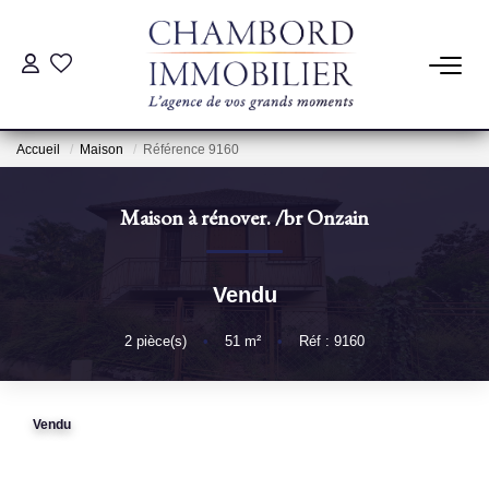
ACHAT
Accueil
Maison
Référence 9160
LOCATION
Maison à rénover.
/br
Onzain
ESTIMATION
Vendu
Pré-Estimation
Estimation Par Un Professionnel
2
pièce(s)
•
51
m²
•
Réf : 9160
GESTION
Vendu
SYNDIC