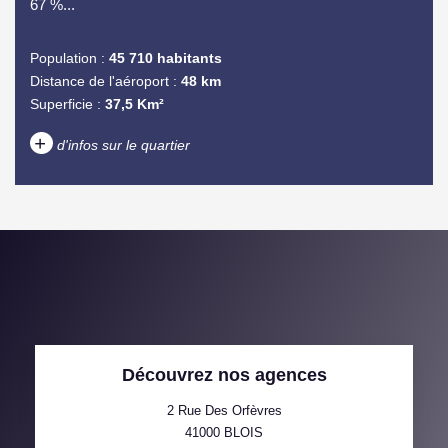
67 %...
Population :
45 710 habitants
Distance de l'aéroport :
48 km
Superficie :
37,5 Km²
+
d'infos sur le quartier
DENSITÉ DE POPULATION
ENFANTS ET ADOLESCENTS
AGE MOYEN
REVENU MENSUEL PAR
MÉNAGE
TAUX DE PROPRIÉTAIRES
TAUX D'HABITATION
Découvrez nos agences
TAXE FONCIÈRE
PART DES MÉNAGES SANS
VOITURE
2 Rue Des Orfèvres
41000
BLOIS