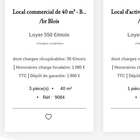
Local commercial de 40 m² - Blois, rue du Beauvoir
/br
Blois
Loyer 550 €/mois
Loye
charges comprises
cha
dont charges récupérables: 50 €/mois
dont charges r
|
|
Honoraires charge locataire: 1 080 €
Honoraires ch
|
|
TTC
Dépôt de garantie: 1 800 €
TTC
Dépôt
40
m²
3
pièce(s)
1
pièc
Réf :
9084