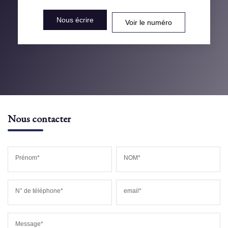
DISTANCE DE L'AÉROPORT :
SUPERFICIE :
Nous écrire
Voir le numéro
RÉSULTATS DES LYCÉES
ECOLES ET CRÈCHES
RESTAURANTS ET CAFÉS
COMMERCES
MÉDECINS
Nous contacter
Prénom*
NOM*
N° de téléphone*
email*
Message*