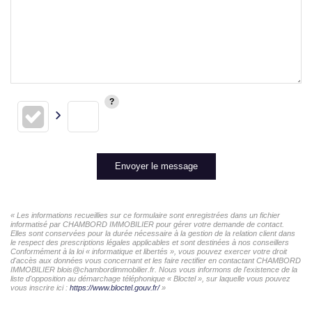
Envoyer le message
« Les informations recueillies sur ce formulaire sont enregistrées dans un fichier
informatisé par CHAMBORD IMMOBILIER pour gérer votre demande de contact.
Elles sont conservées pour la durée nécessaire à la gestion de la relation client dans
le respect des prescriptions légales applicables et sont destinées à nos conseillers
Conformément à la loi « informatique et libertés », vous pouvez exercer votre droit
d'accès aux données vous concernant et les faire rectifier en contactant CHAMBORD
IMMOBILIER blois@chambordimmobilier.fr. Nous vous informons de l'existence de la
liste d'opposition au démarchage téléphonique « Bloctel », sur laquelle vous pouvez
vous inscrire ici :
https://www.bloctel.gouv.fr/
»