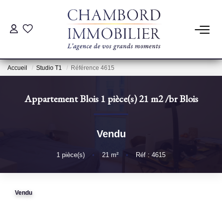
ACHAT
Accueil
Studio T1
Référence 4615
LOCATION
Appartement Blois 1 pièce(s) 21 m2
/br
Blois
ESTIMATION
Vendu
Pré-Estimation
Estimation Par Un Professionnel
1
pièce(s)
•
21
m²
•
Réf : 4615
GESTION
Vendu
SYNDIC