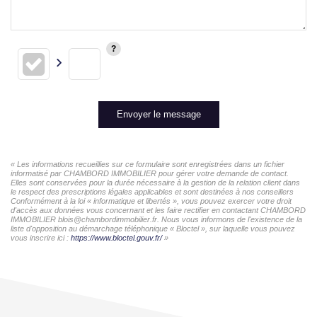
Envoyer le message
« Les informations recueillies sur ce formulaire sont enregistrées dans un fichier
informatisé par CHAMBORD IMMOBILIER pour gérer votre demande de contact.
Elles sont conservées pour la durée nécessaire à la gestion de la relation client dans
le respect des prescriptions légales applicables et sont destinées à nos conseillers
Conformément à la loi « informatique et libertés », vous pouvez exercer votre droit
d'accès aux données vous concernant et les faire rectifier en contactant CHAMBORD
IMMOBILIER blois@chambordimmobilier.fr. Nous vous informons de l'existence de la
liste d'opposition au démarchage téléphonique « Bloctel », sur laquelle vous pouvez
vous inscrire ici :
https://www.bloctel.gouv.fr/
»