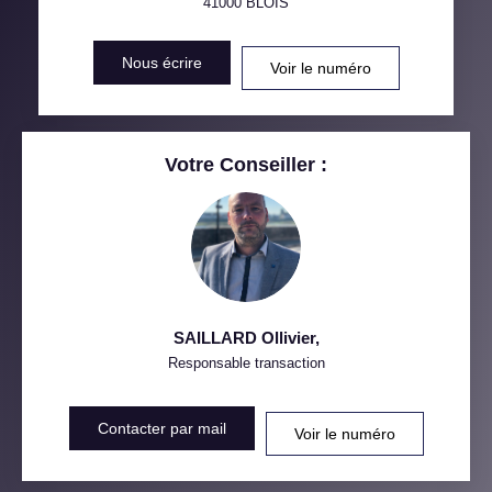
41000
BLOIS
DISTANCE DE L'AÉROPORT :
SUPERFICIE :
Nous écrire
Voir le numéro
RÉSULTATS DES LYCÉES
ECOLES ET CRÈCHES
RESTAURANTS ET CAFÉS
COMMERCES
Votre Conseiller :
MÉDECINS
SAILLARD Ollivier
,
Responsable transaction
Contacter par mail
Voir le numéro