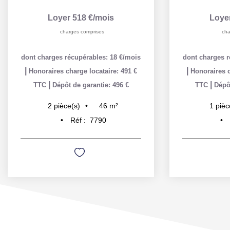
Loyer 518 €/mois
Loye
charges comprises
cha
dont charges récupérables: 18 €/mois
dont charges r
|
|
Honoraires charge locataire: 491 €
Honoraires c
|
|
TTC
Dépôt de garantie: 496 €
TTC
Dépôt
46
m²
2
pièce(s)
1
pièc
Réf :
7790