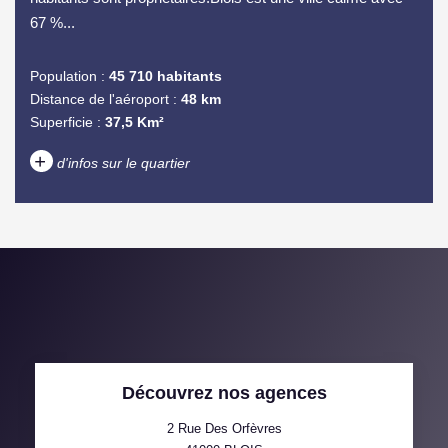
67 %...
Population :
45 710 habitants
Distance de l'aéroport :
48 km
Superficie :
37,5 Km²
+
d'infos sur le quartier
DENSITÉ DE POPULATION
ENFANTS ET ADOLESCENTS
AGE MOYEN
REVENU MENSUEL PAR
MÉNAGE
TAUX DE PROPRIÉTAIRES
TAUX D'HABITATION
Découvrez nos agences
TAXE FONCIÈRE
PART DES MÉNAGES SANS
VOITURE
2 Rue Des Orfèvres