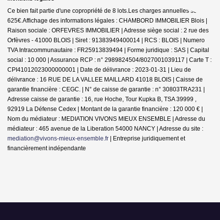
Ce bien fait partie d'une copropriété de 8 lots.Les charges annuelles sont de
625€.
Affichage des informations légales : CHAMBORD IMMOBILIER Blois |
Raison sociale : ORFEVRES IMMOBILIER | Adresse siège social : 2 rue des
Orfèvres - 41000 BLOIS | Siret : 91383949400014 | RCS : BLOIS | Numero
TVA Intracommunautaire : FR25913839494 | Forme juridique : SAS | Capital
social : 10 000 | Assurance RCP : n° 2989824504/8027001039117 |
Carte T :
CPI41012023000000001 | Date de délivrance : 2023-01-31 | Lieu de
délivrance : 16 RUE DE LA VALLEE MAILLARD 41018 BLOIS | Caisse de
garantie financière : CEGC. | N° de caisse de garantie : n° 30803TRA231 |
Adresse caisse de garantie : 16, rue Hoche, Tour Kupka B, TSA 39999 ,
92919 La Défense Cedex | Montant de la garantie financière : 120 000 € |
Nom du médiateur : MEDIATION VIVONS MIEUX ENSEMBLE | Adresse du
médiateur : 465 avenue de la Liberation 54000 NANCY | Adresse du site :
mediation@vivons-mieux-ensemble.fr
|
Entreprise juridiquement et
financièrement indépendante