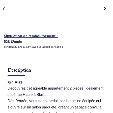
NOS AGENCES
Qui Sommes Nous
Nous Rejoindre
Simulation de remboursement :
Nos Actualités
528 €/mois
pendant 20 ans à 4.5% avec un apport de 9 265 €
Nos Témoignages
Contact
Description
ESPACE CLIENT
Réf : 6472
Découvrez cet agréable appartement 2 pièces, idéalement
situé rue Haute à Blois.
Dès l'entrée, vous serez séduit par la cuisine équipée qui
s'ouvre sur un salon parqueté, créant un espace convivial