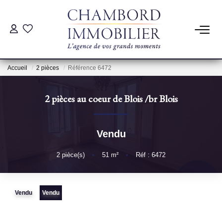
ACHAT
Accueil
2 pièces
Référence 6472
LOCATION
2 pièces au coeur de Blois
/br
Blois
ESTIMATION
Vendu
Pré-Estimation
Estimation Par Un Professionnel
2
pièce(s)
•
51
m²
•
Réf : 6472
GESTION
Vendu
Vendu
SYNDIC