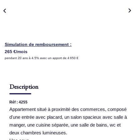
NOS AGENCES
Qui Sommes Nous
Nous Rejoindre
Simulation de remboursement :
Nos Actualités
265 €/mois
pendant 20 ans à 4.5% avec un apport de 4 650 €
Nos Témoignages
Contact
Description
ESPACE CLIENT
Réf : 4255
Appartement situé à proximité des commerces, composé
d'une entrée avec placard, un salon spacieux avec salle à
manger, une cuisine séparée, une salle de bains, wc et
deux chambres lumineuses.