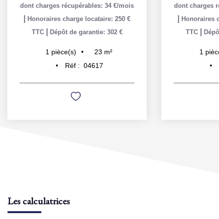
dont charges récupérables: 34 €/mois
dont charges r
|
|
Honoraires charge locataire: 250 €
Honoraires c
|
|
TTC
Dépôt de garantie: 302 €
TTC
Dépôt
23
m²
1
pièce(s)
1
pièc
Réf :
04617
Les calculatrices