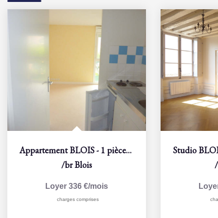
Appartement BLOIS - 1 pièce(s) - 22 m2
/br
Blois
Loyer 336 €/mois
Loye
charges comprises
cha