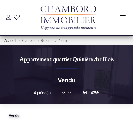
ACHAT
Accueil
3 pièces
Référence 4255
LOCATION
Appartement quartier Quinière
/br
Blois
ESTIMATION
Vendu
Pré-Estimation
Estimation Par Un Professionnel
4
pièce(s)
•
78
m²
•
Réf : 4255
GESTION
Vendu
SYNDIC