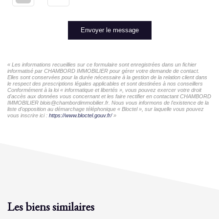
Envoyer le message
« Les informations recueillies sur ce formulaire sont enregistrées dans un fichier
informatisé par CHAMBORD IMMOBILIER pour gérer votre demande de contact.
Elles sont conservées pour la durée nécessaire à la gestion de la relation client dans
le respect des prescriptions légales applicables et sont destinées à nos conseillers
Conformément à la loi « informatique et libertés », vous pouvez exercer votre droit
d'accès aux données vous concernant et les faire rectifier en contactant CHAMBORD
IMMOBILIER blois@chambordimmobilier.fr. Nous vous informons de l'existence de la
liste d'opposition au démarchage téléphonique « Bloctel », sur laquelle vous pouvez
vous inscrire ici :
https://www.bloctel.gouv.fr/
»
Les biens similaires