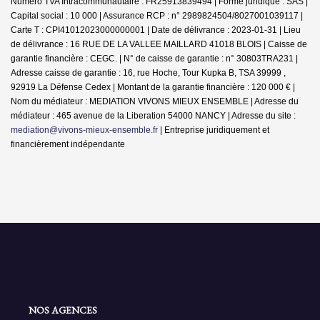
Numero TVA Intracommunautaire : FR25913839494 | Forme juridique : SAS |
Capital social : 10 000 | Assurance RCP : n° 2989824504/8027001039117 |
Carte T : CPI41012023000000001 | Date de délivrance : 2023-01-31 | Lieu
de délivrance : 16 RUE DE LA VALLEE MAILLARD 41018 BLOIS | Caisse de
garantie financière : CEGC. | N° de caisse de garantie : n° 30803TRA231 |
Adresse caisse de garantie : 16, rue Hoche, Tour Kupka B, TSA 39999 ,
92919 La Défense Cedex | Montant de la garantie financière : 120 000 € |
Nom du médiateur : MEDIATION VIVONS MIEUX ENSEMBLE | Adresse du
médiateur : 465 avenue de la Liberation 54000 NANCY | Adresse du site :
mediation@vivons-mieux-ensemble.fr
|
Entreprise juridiquement et
financièrement indépendante
NOS AGENCES