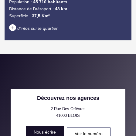
Population :
45 710 habitants
Distance de l'aéroport :
48 km
Superficie :
37,5 Km²
+
d'infos sur le quartier
DENSITÉ DE POPULATION
ENFANTS ET ADOLESCENTS
AGE MOYEN
REVENU MENSUEL PAR
MÉNAGE
TAUX DE PROPRIÉTAIRES
TAUX D'HABITATION
Découvrez nos agences
TAXE FONCIÈRE
PART DES MÉNAGES SANS
VOITURE
2 Rue Des Orfèvres
41000
BLOIS
DISTANCE DE L'AÉROPORT :
SUPERFICIE :
Nous écrire
Voir le numéro
RÉSULTATS DES LYCÉES
ECOLES ET CRÈCHES