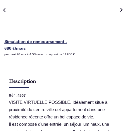
NOS AGENCES
Qui Sommes Nous
Nous Rejoindre
Simulation de remboursement :
Nos Actualités
680 €/mois
pendant 20 ans à 4.5% avec un apport de 11 950 €
Nos Témoignages
Contact
Description
ESPACE CLIENT
Réf : 4507
VISITE VIRTUELLE POSSIBLE. Idéalement situé à
proximité du centre ville cet appartement dans une
résidence récente offre un bel espace de vie.
Il est composé d'une entrée, un séjour lumineux, une