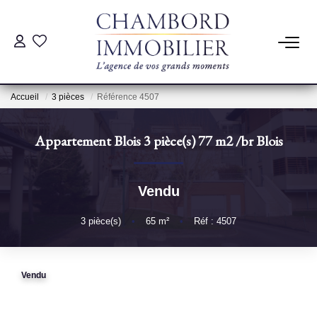
ACHAT
Accueil
3 pièces
Référence 4507
LOCATION
Appartement Blois 3 pièce(s) 77 m2
/br
Blois
ESTIMATION
Vendu
Pré-Estimation
Estimation Par Un Professionnel
3
pièce(s)
•
65
m²
•
Réf : 4507
GESTION
Vendu
SYNDIC