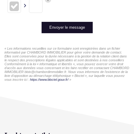
Envoyer le message
« Les informations recueillies sur ce formulaire sont enregistrées dans un fichier
informatisé par CHAMBORD IMMOBILIER pour gérer votre demande de contact.
Elles sont conservées pour la durée nécessaire à la gestion de la relation client dans
le respect des prescriptions légales applicables et sont destinées à nos conseillers
Conformément à la loi « informatique et libertés », vous pouvez exercer votre droit
d'accès aux données vous concernant et les faire rectifier en contactant CHAMBORD
IMMOBILIER blois@chambordimmobilier.fr. Nous vous informons de l'existence de la
liste d'opposition au démarchage téléphonique « Bloctel », sur laquelle vous pouvez
vous inscrire ici :
https://www.bloctel.gouv.fr/
»