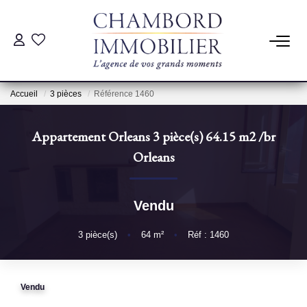
ACHAT
Accueil
3 pièces
Référence 1460
LOCATION
Appartement Orleans 3 pièce(s) 64.15 m2
/br
ESTIMATION
Orleans
Pré-Estimation
Vendu
Estimation Par Un Professionnel
3
pièce(s)
•
64
m²
•
Réf : 1460
GESTION
Vendu
SYNDIC