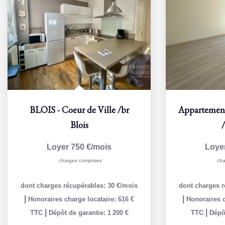
BLOIS - Coeur de Ville
/br
Blois
Loyer 750 €/mois
Loye
charges comprises
cha
dont charges récupérables: 30 €/mois
dont charges r
|
|
Honoraires charge locataire: 616 €
Honoraires c
|
|
TTC
Dépôt de garantie: 1 200 €
TTC
Dépôt