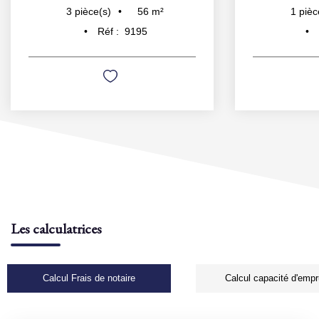
56
m²
3
pièce(s)
1
pièc
Réf :
9195
Les calculatrices
Calcul Frais de notaire
Calcul capacité d'empr