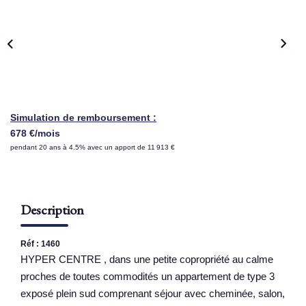
NOS AGENCES
Qui Sommes Nous
Nous Rejoindre
Nos Actualités
Simulation de remboursement :
Nos Témoignages
678 €/mois
pendant 20 ans à 4.5% avec un apport de 11 913 €
Contact
ESPACE CLIENT
Description
Réf : 1460
HYPER CENTRE , dans une petite copropriété au calme
proches de toutes commodités un appartement de type 3
exposé plein sud comprenant séjour avec cheminée, salon,