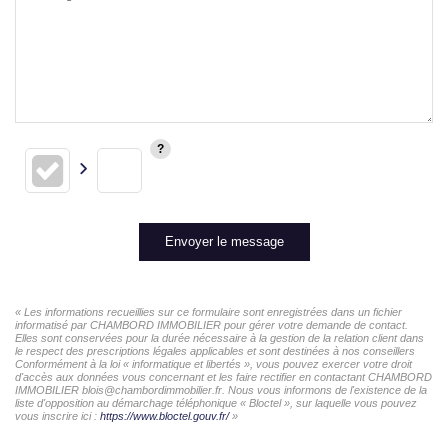
Envoyer le message
« Les informations recueillies sur ce formulaire sont enregistrées dans un fichier
informatisé par CHAMBORD IMMOBILIER pour gérer votre demande de contact.
Elles sont conservées pour la durée nécessaire à la gestion de la relation client dans
le respect des prescriptions légales applicables et sont destinées à nos conseillers
Conformément à la loi « informatique et libertés », vous pouvez exercer votre droit
d'accès aux données vous concernant et les faire rectifier en contactant CHAMBORD
IMMOBILIER blois@chambordimmobilier.fr. Nous vous informons de l'existence de la
liste d'opposition au démarchage téléphonique « Bloctel », sur laquelle vous pouvez
vous inscrire ici :
https://www.bloctel.gouv.fr/
»