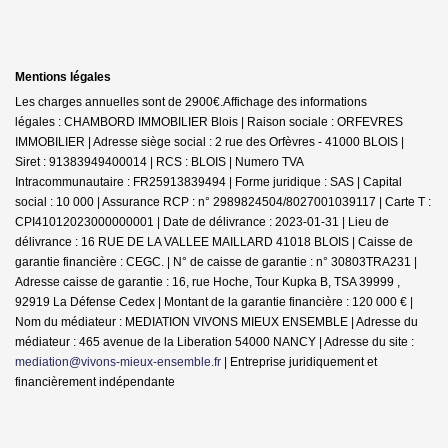
Mentions légales
Les charges annuelles sont de 2900€.
Affichage des informations
légales : CHAMBORD IMMOBILIER Blois | Raison sociale : ORFEVRES
IMMOBILIER | Adresse siège social : 2 rue des Orfèvres - 41000 BLOIS |
Siret : 91383949400014 | RCS : BLOIS | Numero TVA
Intracommunautaire : FR25913839494 | Forme juridique : SAS | Capital
social : 10 000 | Assurance RCP : n° 2989824504/8027001039117 |
Carte T :
CPI41012023000000001 | Date de délivrance : 2023-01-31 | Lieu de
délivrance : 16 RUE DE LA VALLEE MAILLARD 41018 BLOIS | Caisse de
garantie financière : CEGC. | N° de caisse de garantie : n° 30803TRA231 |
Adresse caisse de garantie : 16, rue Hoche, Tour Kupka B, TSA 39999 ,
92919 La Défense Cedex | Montant de la garantie financière : 120 000 € |
Nom du médiateur : MEDIATION VIVONS MIEUX ENSEMBLE | Adresse du
médiateur : 465 avenue de la Liberation 54000 NANCY | Adresse du site :
mediation@vivons-mieux-ensemble.fr
|
Entreprise juridiquement et
financièrement indépendante