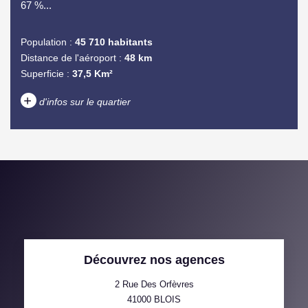
67 %...
Population :
45 710 habitants
Distance de l'aéroport :
48 km
Superficie :
37,5 Km²
+
d'infos sur le quartier
DENSITÉ DE POPULATION
ENFANTS ET ADOLESCENTS
AGE MOYEN
REVENU MENSUEL PAR
MÉNAGE
TAUX DE PROPRIÉTAIRES
TAUX D'HABITATION
Découvrez nos agences
TAXE FONCIÈRE
PART DES MÉNAGES SANS
VOITURE
2 Rue Des Orfèvres
41000
BLOIS