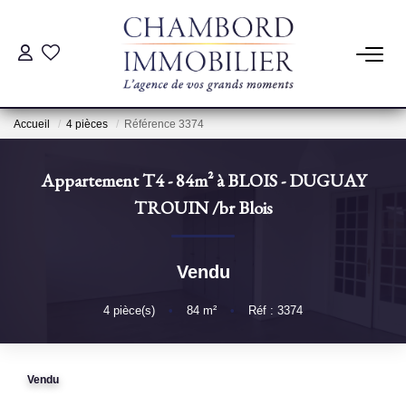
ACHAT
Accueil
4 pièces
Référence 3374
LOCATION
Appartement T4 - 84m² à BLOIS - DUGUAY
ESTIMATION
TROUIN
/br
Blois
Pré-Estimation
Vendu
Estimation Par Un Professionnel
4
pièce(s)
•
84
m²
•
Réf : 3374
GESTION
Vendu
SYNDIC