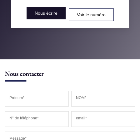
DISTANCE DE L'AÉROPORT :
SUPERFICIE :
Nous écrire
Voir le numéro
RÉSULTATS DES LYCÉES
ECOLES ET CRÈCHES
RESTAURANTS ET CAFÉS
COMMERCES
MÉDECINS
Nous contacter
Prénom*
NOM*
N° de téléphone*
email*
Message*