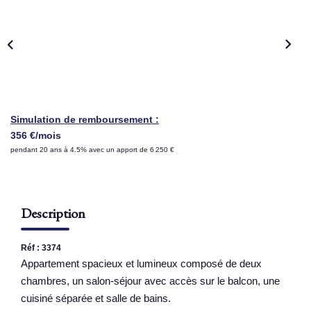
NOS AGENCES
Qui Sommes Nous
Nous Rejoindre
Nos Actualités
Simulation de remboursement :
Nos Témoignages
356 €/mois
pendant 20 ans à 4.5% avec un apport de 6 250 €
Contact
ESPACE CLIENT
Description
Réf : 3374
Appartement spacieux et lumineux composé de deux
chambres, un salon-séjour avec accès sur le balcon, une
cuisiné séparée et salle de bains.