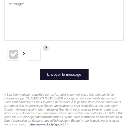
Message*
Envoyer le message
« Les informations recueillies sur ce formulaire sont enregistrées dans un fichier
informatisé par CHAMBORD IMMOBILIER pour gérer votre demande de contact.
Elles sont conservées pour la durée nécessaire à la gestion de la relation client dans
le respect des prescriptions légales applicables et sont destinées à nos conseillers
Conformément à la loi « informatique et libertés », vous pouvez exercer votre droit
d'accès aux données vous concernant et les faire rectifier en contactant CHAMBORD
IMMOBILIER blois@chambordimmobilier.fr. Nous vous informons de l'existence de la
liste d'opposition au démarchage téléphonique « Bloctel », sur laquelle vous pouvez
vous inscrire ici :
https://www.bloctel.gouv.fr/
»