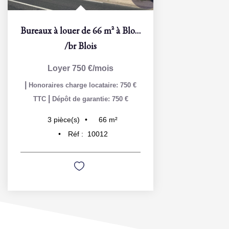
Bureaux à louer de 66 m² à Blois -Levée des Grouets
/br
Blois
Loyer 750 €/mois
|
Honoraires charge locataire: 750 €
|
TTC
Dépôt de garantie: 750 €
66
m²
3
pièce(s)
Réf :
10012