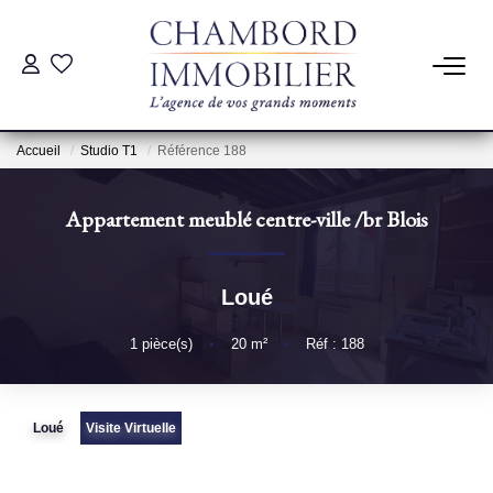
ACHAT
Accueil
Studio T1
Référence 188
LOCATION
Appartement meublé centre-ville
/br
Blois
ESTIMATION
Loué
Pré-Estimation
Estimation Par Un Professionnel
1
pièce(s)
•
20
m²
•
Réf : 188
GESTION
Loué
Visite Virtuelle
SYNDIC