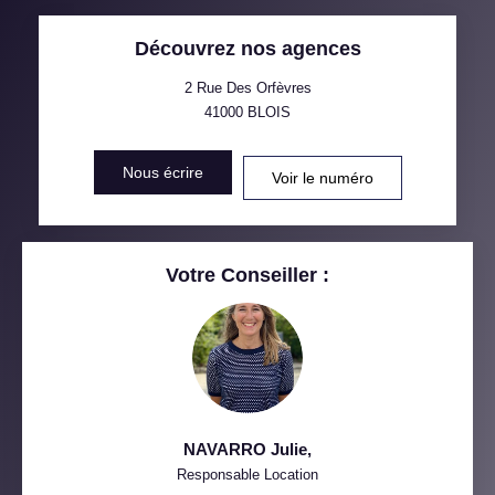
TAUX DE PROPRIÉTAIRES
TAUX D'HABITATION
Découvrez nos agences
TAXE FONCIÈRE
PART DES MÉNAGES SANS
VOITURE
2 Rue Des Orfèvres
41000
BLOIS
DISTANCE DE L'AÉROPORT :
SUPERFICIE :
Nous écrire
Voir le numéro
RÉSULTATS DES LYCÉES
ECOLES ET CRÈCHES
RESTAURANTS ET CAFÉS
COMMERCES
Votre Conseiller :
MÉDECINS
NAVARRO Julie
,
Responsable Location