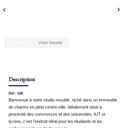
NOS AGENCES
Qui Sommes Nous
Nous Rejoindre
Photos
Visite Virtuelle
Nos Actualités
Nos Témoignages
Contact
Description
ESPACE CLIENT
Réf : 188
Bienvenue à notre studio meublé, niché dans un immeuble
de charme en plein centre-ville. Idéalement situé à
proximité des commerces et des universités, IUT et
lycées, c'est l'endroit idéal pour les étudiants et les