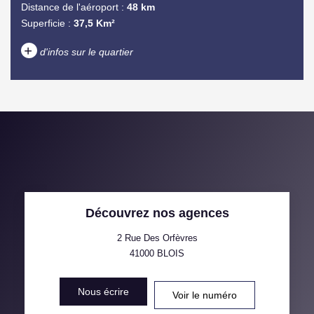
Distance de l'aéroport :
48 km
Superficie :
37,5 Km²
+
d'infos sur le quartier
DENSITÉ DE POPULATION
ENFANTS ET ADOLESCENTS
AGE MOYEN
REVENU MENSUEL PAR
MÉNAGE
TAUX DE PROPRIÉTAIRES
TAUX D'HABITATION
Découvrez nos agences
TAXE FONCIÈRE
PART DES MÉNAGES SANS
VOITURE
2 Rue Des Orfèvres
41000
BLOIS
DISTANCE DE L'AÉROPORT :
SUPERFICIE :
Nous écrire
Voir le numéro
RÉSULTATS DES LYCÉES
ECOLES ET CRÈCHES