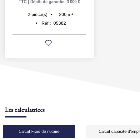
|
TTC
Dépôt de garantie: 3 000 €
200
m²
2
pièce(s)
Réf :
05382
Les calculatrices
Calcul Frais de notaire
Calcul capacité d'empr