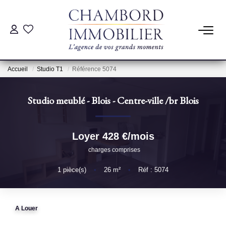
ACHAT
Accueil
Studio T1
Référence 5074
LOCATION
Studio meublé - Blois - Centre-ville
/br
Blois
ESTIMATION
Loyer 428 €/mois
Pré-Estimation
charges comprises
Estimation Par Un Professionnel
1
pièce(s)
•
26
m²
•
Réf : 5074
GESTION
A Louer
SYNDIC