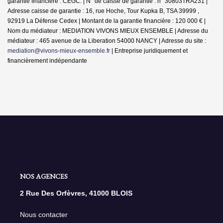
garantie financière : CEGC. | N° de caisse de garantie : n° 30803TRA231 |
Adresse caisse de garantie : 16, rue Hoche, Tour Kupka B, TSA 39999 ,
92919 La Défense Cedex | Montant de la garantie financière : 120 000 € |
Nom du médiateur : MEDIATION VIVONS MIEUX ENSEMBLE | Adresse du
médiateur : 465 avenue de la Liberation 54000 NANCY | Adresse du site :
mediation@vivons-mieux-ensemble.fr
|
Entreprise juridiquement et
financièrement indépendante
NOS AGENCES
2 Rue Des Orfèvres, 41000 BLOIS
Nous contacter