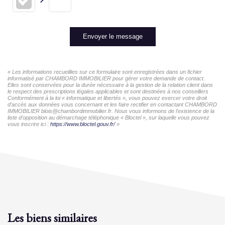
Envoyer le message
« Les informations recueillies sur ce formulaire sont enregistrées dans un fichier
informatisé par CHAMBORD IMMOBILIER pour gérer votre demande de contact.
Elles sont conservées pour la durée nécessaire à la gestion de la relation client dans
le respect des prescriptions légales applicables et sont destinées à nos conseillers
Conformément à la loi « informatique et libertés », vous pouvez exercer votre droit
d'accès aux données vous concernant et les faire rectifier en contactant CHAMBORD
IMMOBILIER blois@chambordimmobilier.fr. Nous vous informons de l'existence de la
liste d'opposition au démarchage téléphonique « Bloctel », sur laquelle vous pouvez
vous inscrire ici :
https://www.bloctel.gouv.fr/
»
Les biens similaires