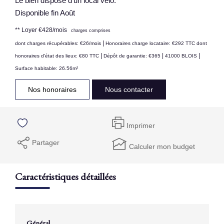
Le bien dispose d'un local vélo.
Disponible fin Août
**
Loyer €428/mois
charges comprises
|
dont charges récupérables: €26/mois
Honoraires charge locataire: €292 TTC
dont
|
|
|
honoraires d'état des lieux: €80 TTC
Dépôt de garantie: €365
41000 BLOIS
Surface habitable: 26.56m²
Nos honoraires
Nous contacter
Imprimer
Partager
Calculer mon budget
Caractéristiques détaillées
Général