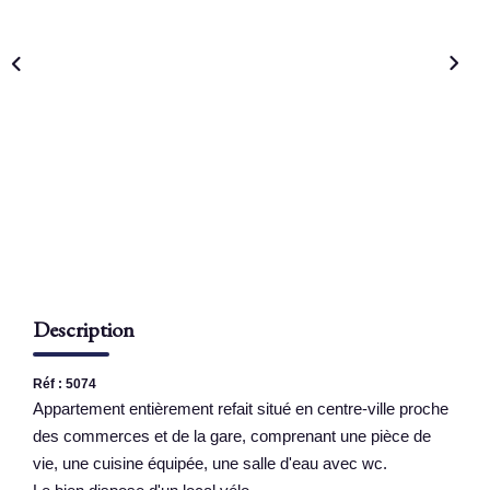
NOS AGENCES
Qui Sommes Nous
Nous Rejoindre
Nos Actualités
Nos Témoignages
Contact
ESPACE CLIENT
Description
Réf : 5074
Appartement entièrement refait situé en centre-ville proche
des commerces et de la gare, comprenant une pièce de
vie, une cuisine équipée, une salle d'eau avec wc.