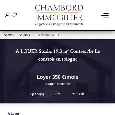
ACHAT
Accueil
Studio T1
Référence 4181
LOCATION
À LOUER Studio 19,3 m² Contres
/br
Le
ESTIMATION
controis en sologne
Pré-Estimation
Loyer 350 €/mois
Estimation Par Un Professionnel
charges comprises
1
pièce(s)
•
19
m²
•
Réf : 4181
GESTION
SYNDIC
A Louer