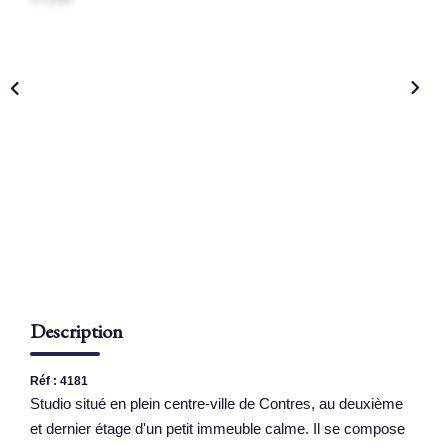
NOS AGENCES
Qui Sommes Nous
Nous Rejoindre
Nos Actualités
Nos Témoignages
Contact
ESPACE CLIENT
Description
Réf : 4181
Studio situé en plein centre-ville de Contres, au deuxième
et dernier étage d'un petit immeuble calme. Il se compose