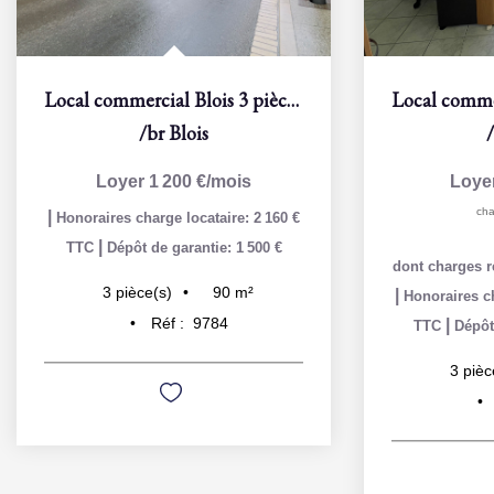
Local commercial Blois 3 pièce(s) 90 m2
/br
Blois
Loyer 1 200 €/mois
Loye
cha
|
Honoraires charge locataire: 2 160 €
|
TTC
Dépôt de garantie: 1 500 €
dont charges r
90
m²
3
pièce(s)
|
Honoraires ch
Réf :
9784
|
TTC
Dépôt
3
pièc