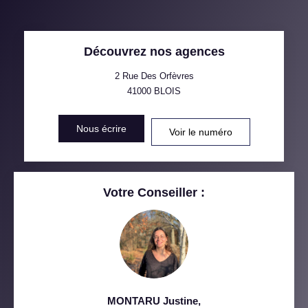
TAUX DE PROPRIÉTAIRES
TAUX D'HABITATION
Découvrez nos agences
TAXE FONCIÈRE
PART DES MÉNAGES SANS
VOITURE
2 Rue Des Orfèvres
41000
BLOIS
DISTANCE DE L'AÉROPORT :
SUPERFICIE :
Nous écrire
Voir le numéro
RÉSULTATS DES LYCÉES
ECOLES ET CRÈCHES
RESTAURANTS ET CAFÉS
COMMERCES
Votre Conseiller :
MÉDECINS
MONTARU Justine
,