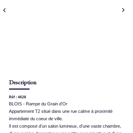
NOS AGENCES
Qui Sommes Nous
Nous Rejoindre
Nos Actualités
Nos Témoignages
Contact
Description
ESPACE CLIENT
Réf : 4628
BLOIS - Rampe du Grain d'Or
Appartement T2 situé dans une rue calme à proximité
immédiate du coeur de ville.
Il est composé d'un salon lumineux, d'une vaste chambre,