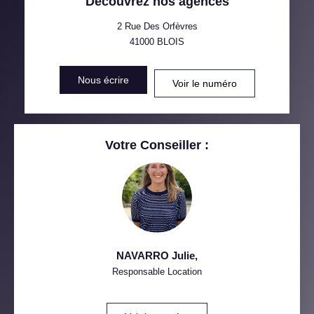
Découvrez nos agences
TAXE FONCIÈRE
PART DES MÉNAGES SANS
VOITURE
2 Rue Des Orfèvres
41000
BLOIS
DISTANCE DE L'AÉROPORT :
SUPERFICIE :
Nous écrire
Voir le numéro
RÉSULTATS DES LYCÉES
ECOLES ET CRÈCHES
RESTAURANTS ET CAFÉS
COMMERCES
Votre Conseiller :
MÉDECINS
NAVARRO Julie
,
Responsable Location