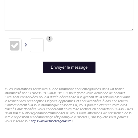
Envoyer le message
« Les informations recueillies sur ce formulaire sont enregistrées dans un fichier
informatisé par CHAMBORD IMMOBILIER pour gérer votre demande de contact.
Elles sont conservées pour la durée nécessaire à la gestion de la relation client dans
le respect des prescriptions légales applicables et sont destinées à nos conseillers
Conformément à la loi « informatique et libertés », vous pouvez exercer votre droit
d'accès aux données vous concernant et les faire rectifier en contactant CHAMBORD
IMMOBILIER blois@chambordimmobilier.fr. Nous vous informons de l'existence de la
liste d'opposition au démarchage téléphonique « Bloctel », sur laquelle vous pouvez
vous inscrire ici :
https://www.bloctel.gouv.fr/
»