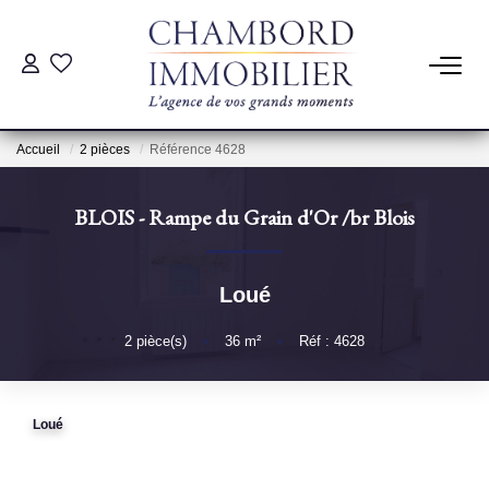
ACHAT
Accueil
2 pièces
Référence 4628
LOCATION
BLOIS - Rampe du Grain d'Or
/br
Blois
ESTIMATION
Loué
Pré-Estimation
Estimation Par Un Professionnel
2
pièce(s)
•
36
m²
•
Réf : 4628
GESTION
Loué
SYNDIC