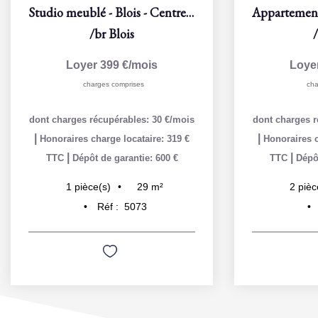
Studio meublé - Blois - Centre-ville
/br
Blois
Loyer 399 €/mois
Loye
charges comprises
cha
dont charges récupérables: 30 €/mois
dont charges r
|
|
Honoraires charge locataire: 319 €
Honoraires c
|
|
TTC
Dépôt de garantie: 600 €
TTC
Dépôt
29
m²
1
pièce(s)
2
pièc
Réf :
5073