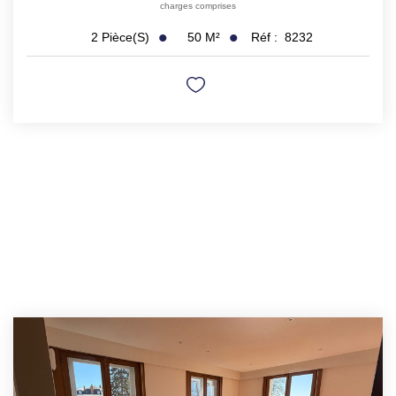
charges comprises
50
M²
Réf :
8232
2
Pièce(s)