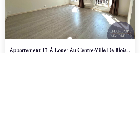
Appartement T1 À Louer Au Centre-Ville De Blois - Réf 10051
/br
Blois
Loyer 470 €/mois
charges comprises
37
M²
Réf :
10051
1
Pièce(s)