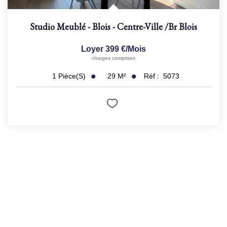
Studio Meublé - Blois - Centre-Ville
/br
Blois
Loyer 399 €/mois
charges comprises
29
M²
Réf :
5073
1
Pièce(s)