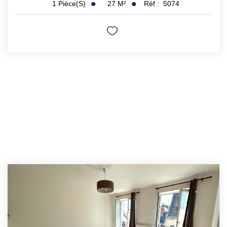
27
M²
Réf :
5074
1
Pièce(s)