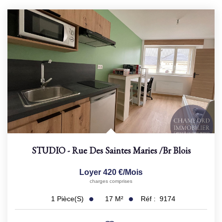
STUDIO - Rue Des Saintes Maries
/br
Blois
Loyer 420 €/mois
charges comprises
17
M²
Réf :
9174
1
Pièce(s)