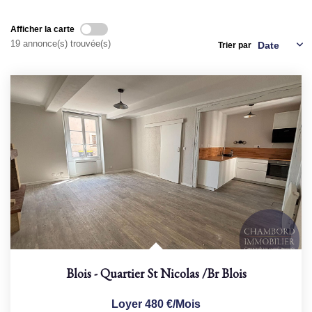
Afficher la carte
NOS AGENCES
19 annonce(s) trouvée(s)
Trier par
Qui Sommes Nous
Nous Rejoindre
Nos Actualités
Nos Témoignages
Contact
ESPACE CLIENT
Blois - Quartier St Nicolas
/br
Blois
Loyer 480 €/mois