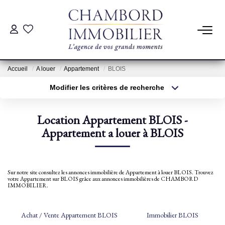
ACHAT
Accueil
A louer
Appartement
BLOIS
LOCATION
Modifier les critères de recherche
Type de transaction
Localisation
Acheter
Localisation
ESTIMATION
Location Appartement BLOIS -
Type de bien
Sélectionnez...
Appartement a louer à BLOIS
Surface min
Pré-Estimation
Estimation Par Un Professionnel
Plus de critères
Budget max
Sur notre site consultez les annonces immobilière de Appartement à louer BLOIS. Trouvez
votre Appartement sur BLOIS grâce aux annonces immobilières de CHAMBORD
Créer une alerte
IMMOBILIER.
GESTION
Achat / Vente Appartement BLOIS
Immobilier BLOIS
SYNDIC