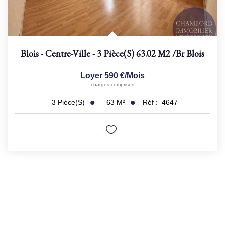
Blois - Centre-Ville - 3 Pièce(s) 63.02 M2
/br
Blois
Loyer 590 €/mois
charges comprises
63
M²
Réf :
4647
3
Pièce(s)