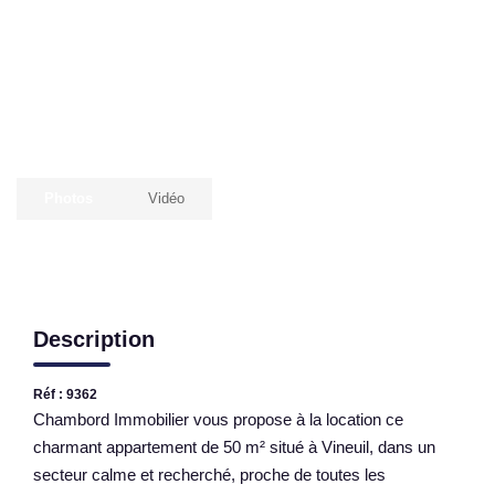
NOS AGENCES
Qui Sommes Nous
Nous Rejoindre
Nos Actualités
Nos Témoignages
Photos
Vidéo
Contact
ESPACE CLIENT
Description
Réf : 9362
Chambord Immobilier vous propose à la location ce
charmant appartement de 50 m² situé à Vineuil, dans un
secteur calme et recherché, proche de toutes les