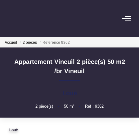
ACHAT
Accueil
2 pièces
Référence 9362
LOCATION
Appartement Vineuil 2 pièce(s) 50 m2
ESTIMATION
/br
Vineuil
Pré-Estimation
Estimation Par Un Professionnel
Loué
2
pièce(s)
•
50
m²
•
Réf : 9362
GESTION
Loué
SYNDIC