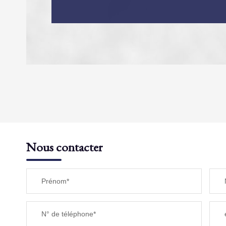
DENSITÉ DE POPULATION
REVENU MENSUEL PAR MÉNAGE
Nous contacter
TAXE FONCIÈRE
Prénom*
SUPERFICIE :
N° de téléphone*