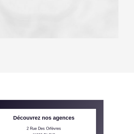
OYEN
'HABITATION
CE DE L'AÉROPORT :
 ET CRÈCHES
Découvrez nos agences
2 Rue Des Orfèvres