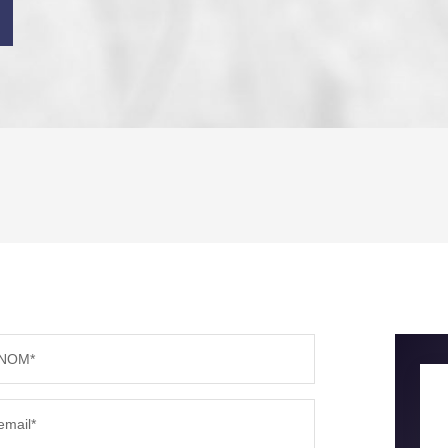
ENFANTS ET ADOLESCENTS
AGE M
TAUX DE PROPRIÉTAIRES
TAUX D
PART DES MÉNAGES SANS VOITURE
DISTAN
NOM*
RÉSULTATS DES LYCÉES
ECOLES
email*