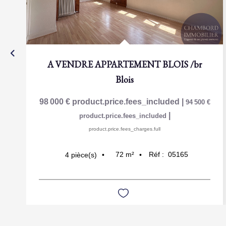
A VENDRE APPARTEMENT BLOIS
/br
Blois
98 000 €
product.price.fees_included
|
94 500 €
|
product.price.fees_included
product.price.fees_charges.full
72
m²
Réf :
05165
4
pièce(s)