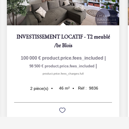
INVESTISSEMENT LOCATIF - T2 meublé
/br
Blois
100 000 €
product.price.fees_included
|
|
98 500 €
product.price.fees_included
product.price.fees_charges.full
46
m²
Réf :
9836
2
pièce(s)