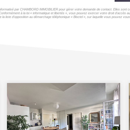
er informatisé par CHAMBORD IMMOBILIER pour gérer votre demande de contact. Elles sont cons
s Conformément à la loi « informatique et libertés », vous pouvez exercer votre droit d'accè
 liste d'opposition au démarchage téléphonique « Bloctel », sur laquelle vous pouvez vous i