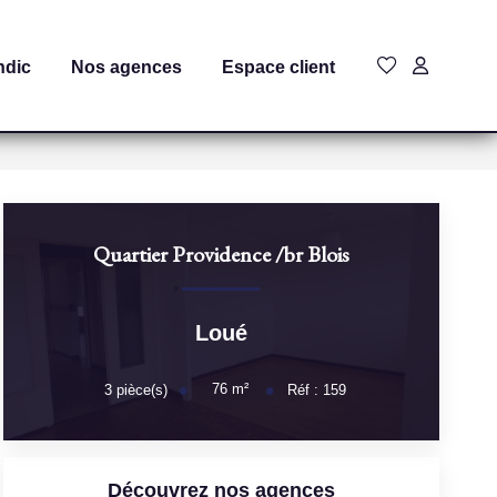
ndic
Nos agences
Espace client
Quartier Providence
/br
Blois
Loué
76
m²
3
pièce(s)
Réf :
159
Découvrez nos agences