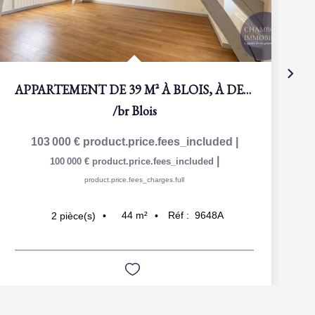
APPARTEMENT DE 39 M² À BLOIS, À DEUX PAS DU CENTRE-VILLE ET...
/br
Blois
103 000 €
product.price.fees_included
|
|
100 000 €
product.price.fees_included
product.price.fees_charges.full
44
m²
Réf :
9648A
2
pièce(s)