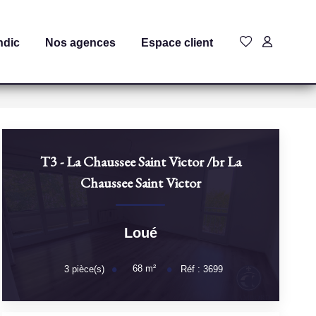
ndic
Nos agences
Espace client
T3 - La Chaussee Saint Victor
/br
La
Chaussee Saint Victor
Loué
68
m²
3
pièce(s)
Réf :
3699