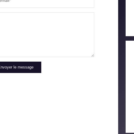
email*
COMMERCES
MÉDEC
nvoyer le message