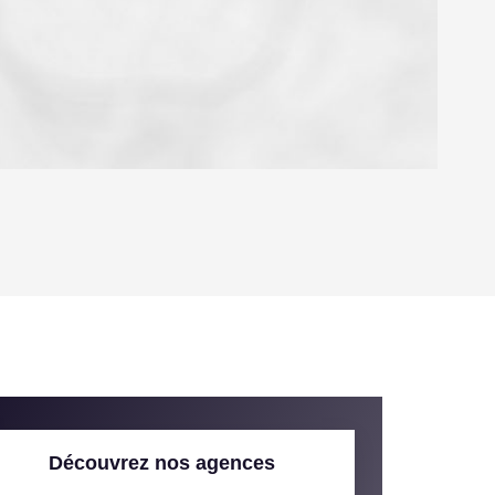
OYEN
'HABITATION
CE DE L'AÉROPORT :
 ET CRÈCHES
Découvrez nos agences