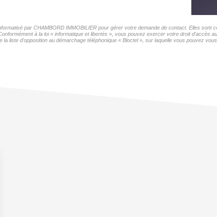
er informatisé par CHAMBORD IMMOBILIER pour gérer votre demande de contact. Elles sont cons
s Conformément à la loi « informatique et libertés », vous pouvez exercer votre droit d'accè
 liste d'opposition au démarchage téléphonique « Bloctel », sur laquelle vous pouvez vous i