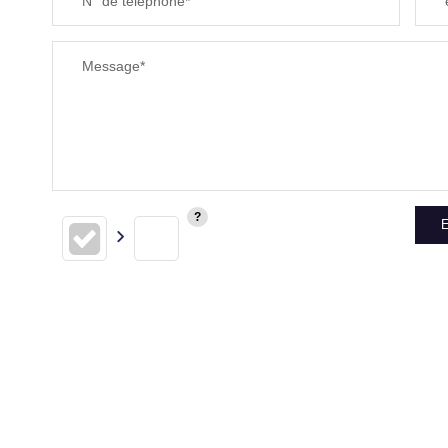
N° de téléphone*
RESTAURANTS ET CAFÉS
Message*
E