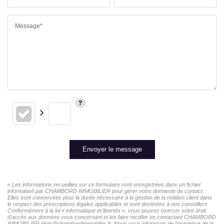
Message*
Envoyer le message
« Les informations recueillies sur ce formulaire sont enregistrées dans un fichier
informatisé par CHAMBORD IMMOBILIER pour gérer votre demande de contact.
Elles sont conservées pour la durée nécessaire à la gestion de la relation client dans
le respect des prescriptions légales applicables et sont destinées à nos conseillers
Conformément à la loi « informatique et libertés », vous pouvez exercer votre droit
d'accès aux données vous concernant et les faire rectifier en contactant CHAMBORD
IMMOBILIER blois@chambordimmobilier.fr. Nous vous informons de l'existence de la