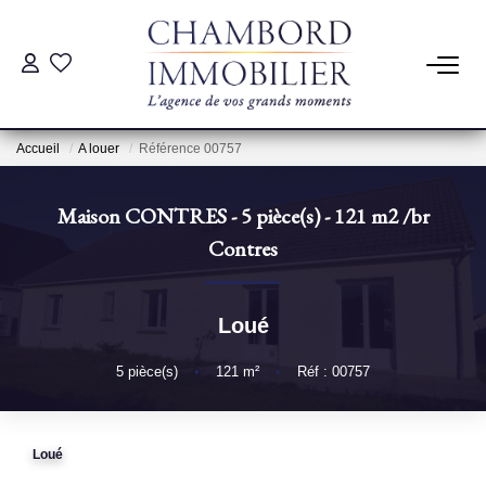
ACHAT
Accueil
A louer
Référence 00757
LOCATION
Maison CONTRES - 5 pièce(s) - 121 m2
/br
ESTIMATION
Contres
Pré-Estimation
Loué
Estimation Par Un Professionnel
5
pièce(s)
•
121
m²
•
Réf : 00757
GESTION
Loué
SYNDIC