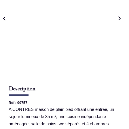
NOS AGENCES
Qui Sommes Nous
Nous Rejoindre
Nos Actualités
Nos Témoignages
Contact
ESPACE CLIENT
Description
Réf : 00757
A CONTRES maison de plain pied offrant une entrée, un
séjour lumineux de 35 m², une cuisine indépendante
aménagée, salle de bains, wc séparés et 4 chambres