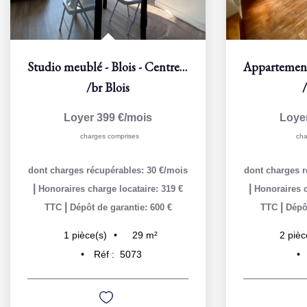
Studio meublé - Blois - Centre-ville
/br
Blois
Loyer 399 €/mois
Loye
charges comprises
cha
dont charges récupérables: 30 €/mois
dont charges r
|
|
Honoraires charge locataire: 319 €
Honoraires c
|
|
TTC
Dépôt de garantie: 600 €
TTC
Dépôt
29
m²
1
pièce(s)
2
pièc
Réf :
5073