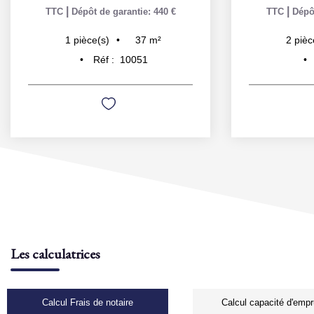
|
|
TTC
Dépôt de garantie: 440 €
TTC
Dépôt
37
m²
1
pièce(s)
2
pièc
Réf :
10051
Les calculatrices
Calcul Frais de notaire
Calcul capacité d'empr