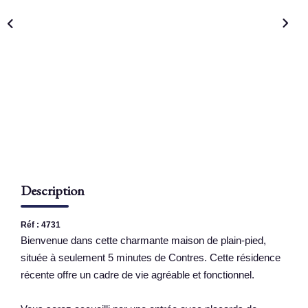
NOS AGENCES
Qui Sommes Nous
Nous Rejoindre
Nos Actualités
Nos Témoignages
Contact
Description
ESPACE CLIENT
Réf : 4731
Bienvenue dans cette charmante maison de plain-pied,
située à seulement 5 minutes de Contres. Cette résidence
récente offre un cadre de vie agréable et fonctionnel.