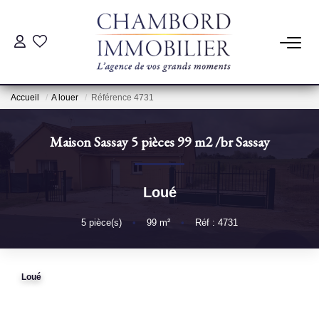
ACHAT
Accueil
A louer
Référence 4731
LOCATION
Maison Sassay 5 pièces 99 m2
/br
Sassay
ESTIMATION
Loué
Pré-Estimation
Estimation Par Un Professionnel
5
pièce(s)
•
99
m²
•
Réf : 4731
GESTION
Loué
SYNDIC