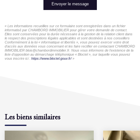
Envoyer le message
« Les informations recueillies sur ce formulaire sont enregistrées dans un fichier
informatisé par CHAMBORD IMMOBILIER pour gérer votre demande de contact.
Elles sont conservées pour la durée nécessaire à la gestion de la relation client dans
le respect des prescriptions légales applicables et sont destinées à nos conseillers
Conformément à la loi « informatique et libertés », vous pouvez exercer votre droit
d'accès aux données vous concernant et les faire rectifier en contactant CHAMBORD
IMMOBILIER blois@chambordimmobilier.fr. Nous vous informons de l'existence de la
liste d'opposition au démarchage téléphonique « Bloctel », sur laquelle vous pouvez
vous inscrire ici :
https://www.bloctel.gouv.fr/
»
Les biens similaires