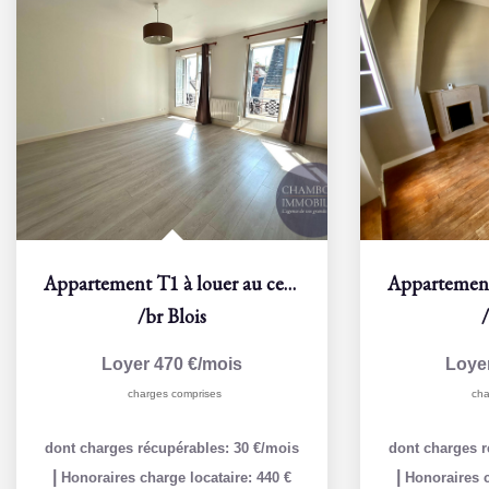
Appartement T1 à louer au centre-ville de Blois - Réf 10051
/br
Blois
Loyer 470 €/mois
Loye
charges comprises
cha
dont charges récupérables: 30 €/mois
dont charges r
|
|
Honoraires charge locataire: 440 €
Honoraires c