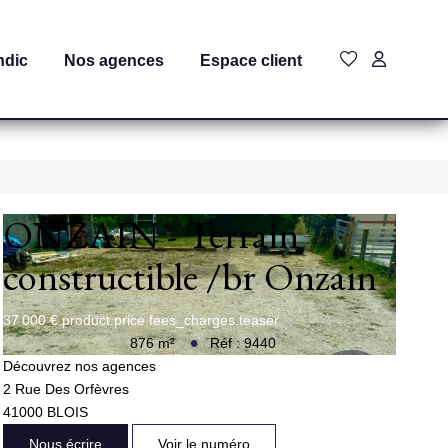
ndic
Nos agences
Espace client
ONZAIN - Terrain
constructible
/br
Onzain
37 000 €
product.price.fees_charges.teaser
876
m²
Réf :
9440
Découvrez nos agences
2 Rue Des Orfèvres
41000
BLOIS
Nous écrire
Voir le numéro