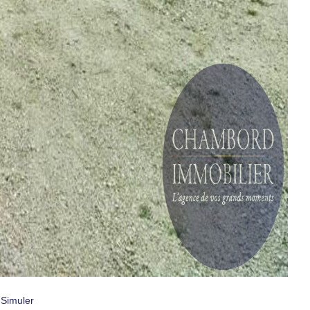
€
Simuler