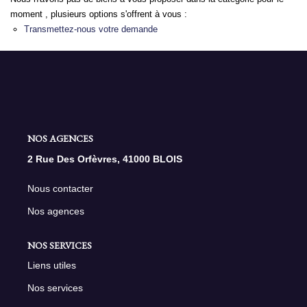
moment , plusieurs options s'offrent à vous :
Transmettez-nous votre demande
NOS AGENCES
Qui Sommes Nous
Nous Rejoindre
Nos Actualités
Nos Témoignages
NOS AGENCES
Contact
2 Rue Des Orfèvres, 41000 BLOIS
Nous contacter
ESPACE CLIENT
Nos agences
NOS SERVICES
Liens utiles
Nos services