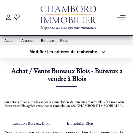
ACHAT
Accueil
A vendre
Bureaux
Blois
LOCATION
Modifier les critères de recherche
Type de transaction
Localisation
Acheter
Localisation
ESTIMATION
Achat / Vente Bureaux Blois - Bureaux a
Type de bien
Sélectionnez...
vendre à Blois
Surface min
Pré-Estimation
Estimation Par Un Professionnel
Plus de critères
Budget max
Sur notre site consultez les annonces immobilière de Bureaux à vendre Blois. Trouvez votre
Bureaux sur Blois grâce aux annonces immobilières de CHAMBORD IMMOBILIER.
Créer une alerte
GESTION
Location Bureaux Blois
Immobilier Blois
SYNDIC
Nous n'avons pas de biens à vous proposer dans la catégorie pour le