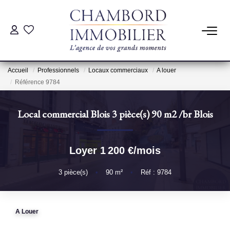
ACHAT
Accueil
Professionnels
Locaux commerciaux
A louer
LOCATION
Référence 9784
Local commercial Blois 3 pièce(s) 90 m2
/br
Blois
ESTIMATION
Pré-Estimation
Loyer 1 200 €/mois
Estimation Par Un Professionnel
3
pièce(s)
•
90
m²
•
Réf : 9784
GESTION
A Louer
SYNDIC