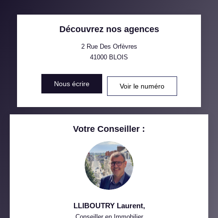
TAUX DE PROPRIÉTAIRES
TAUX D'HABITATION
Découvrez nos agences
TAXE FONCIÈRE
PART DES MÉNAGES SANS
VOITURE
2 Rue Des Orfèvres
41000
BLOIS
DISTANCE DE L'AÉROPORT :
SUPERFICIE :
Nous écrire
Voir le numéro
RÉSULTATS DES LYCÉES
ECOLES ET CRÈCHES
RESTAURANTS ET CAFÉS
COMMERCES
Votre Conseiller :
MÉDECINS
LLIBOUTRY Laurent
,
Conseiller en Immobilier