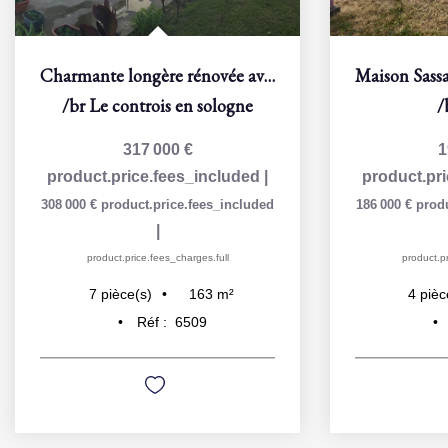
Charmante longère rénovée avec goût à Contres 163 m²
/br
Le controis en sologne
/
317 000 €
1
product.price.fees_included
|
product.pr
308 000 €
product.price.fees_included
186 000 €
prod
|
product.price.fees_charges.full
product.pr
163
m²
7
pièce(s)
4
pièc
Réf :
6509