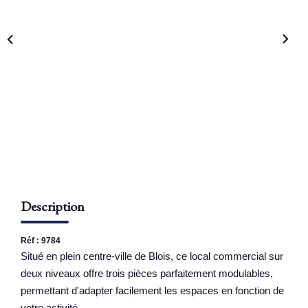
NOS AGENCES
Qui Sommes Nous
Nous Rejoindre
Nos Actualités
Nos Témoignages
Contact
Description
ESPACE CLIENT
Réf : 9784
Situé en plein centre-ville de Blois, ce local commercial sur
deux niveaux offre trois pièces parfaitement modulables,
permettant d'adapter facilement les espaces en fonction de
votre activité.