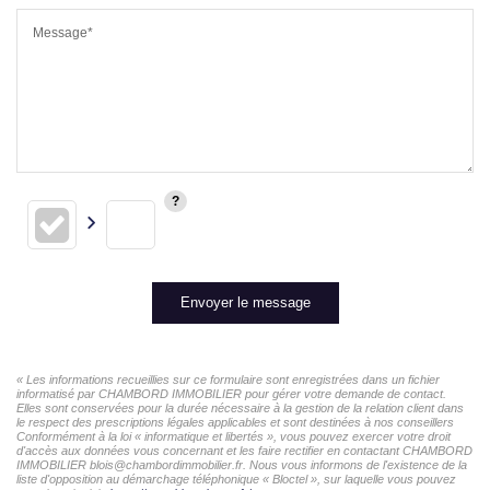
Message*
Envoyer le message
« Les informations recueillies sur ce formulaire sont enregistrées dans un fichier
informatisé par CHAMBORD IMMOBILIER pour gérer votre demande de contact.
Elles sont conservées pour la durée nécessaire à la gestion de la relation client dans
le respect des prescriptions légales applicables et sont destinées à nos conseillers
Conformément à la loi « informatique et libertés », vous pouvez exercer votre droit
d'accès aux données vous concernant et les faire rectifier en contactant CHAMBORD
IMMOBILIER blois@chambordimmobilier.fr. Nous vous informons de l'existence de la
liste d'opposition au démarchage téléphonique « Bloctel », sur laquelle vous pouvez