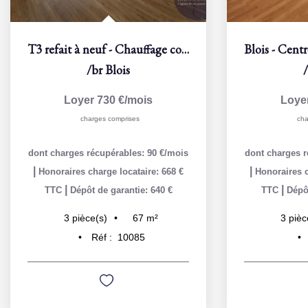
T3 refait à neuf - Chauffage compris
/br
Blois
Loyer 730 €/mois
Loye
charges comprises
cha
dont charges récupérables: 90 €/mois
dont charges r
|
|
Honoraires charge locataire: 668 €
Honoraires c
|
|
TTC
Dépôt de garantie: 640 €
TTC
Dépôt
67
m²
3
pièce(s)
3
pièc
Réf :
10085