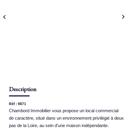
NOS AGENCES
Qui Sommes Nous
Nous Rejoindre
Nos Actualités
Nos Témoignages
Contact
Description
ESPACE CLIENT
Réf : 9871
Chambord Immobilier vous propose un local commercial
de caractère, situé dans un environnement privilégié à deux
pas de la Loire, au sein d'une maison indépendante.