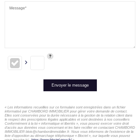
Message*
Envoyer le message
« Les informations recueillies sur ce formulaire sont enregistrées dans un fichier
informatisé par CHAMBORD IMMOBILIER pour gérer votre demande de contact.
Elles sont conservées pour la durée nécessaire à la gestion de la relation client dans
le respect des prescriptions légales applicables et sont destinées à nos conseillers
Conformément à la loi « informatique et libertés », vous pouvez exercer votre droit
d'accès aux données vous concernant et les faire rectifier en contactant CHAMBORD
IMMOBILIER blois@chambordimmobilier.fr. Nous vous informons de l'existence de la
liste d'opposition au démarchage téléphonique « Bloctel », sur laquelle vous pouvez
vous inscrire ici :
https://www.bloctel.gouv.fr/
»