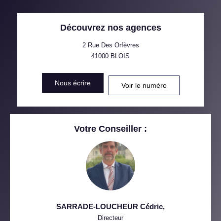
TAUX DE PROPRIÉTAIRES
TAUX D'HABITATION
Découvrez nos agences
TAXE FONCIÈRE
PART DES MÉNAGES SANS
VOITURE
2 Rue Des Orfèvres
41000
BLOIS
DISTANCE DE L'AÉROPORT :
SUPERFICIE :
Nous écrire
Voir le numéro
RÉSULTATS DES LYCÉES
ECOLES ET CRÈCHES
RESTAURANTS ET CAFÉS
COMMERCES
Votre Conseiller :
MÉDECINS
SARRADE-LOUCHEUR Cédric
,
Directeur