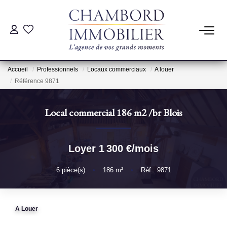
ACHAT
Accueil
Professionnels
Locaux commerciaux
A louer
LOCATION
Référence 9871
Local commercial 186 m2
/br
Blois
ESTIMATION
Pré-Estimation
Loyer 1 300 €/mois
Estimation Par Un Professionnel
6
pièce(s)
•
186
m²
•
Réf : 9871
GESTION
A Louer
SYNDIC