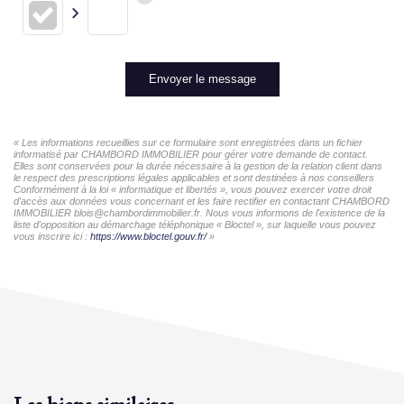
Envoyer le message
« Les informations recueillies sur ce formulaire sont enregistrées dans un fichier
informatisé par CHAMBORD IMMOBILIER pour gérer votre demande de contact.
Elles sont conservées pour la durée nécessaire à la gestion de la relation client dans
le respect des prescriptions légales applicables et sont destinées à nos conseillers
Conformément à la loi « informatique et libertés », vous pouvez exercer votre droit
d'accès aux données vous concernant et les faire rectifier en contactant CHAMBORD
IMMOBILIER blois@chambordimmobilier.fr. Nous vous informons de l'existence de la
liste d'opposition au démarchage téléphonique « Bloctel », sur laquelle vous pouvez
vous inscrire ici :
https://www.bloctel.gouv.fr/
»