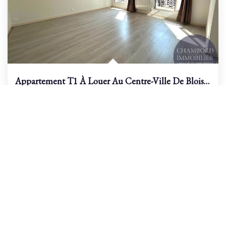
Appartement T1 À Louer Au Centre-Ville De Blois - Réf 10051
/br
Blois
Loyer 470 €/mois
charges comprises
37
M²
Réf :
10051
1
Pièce(s)