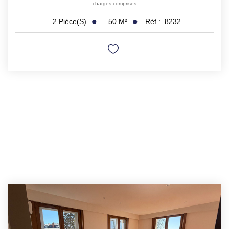
charges comprises
50
M²
Réf :
8232
2
Pièce(s)