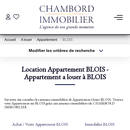
ACHAT
Accueil
A louer
Appartement
BLOIS
LOCATION
Modifier les critères de recherche
Type de transaction
Localisation
Acheter
Localisation
ESTIMATION
Location Appartement BLOIS -
Type de bien
Sélectionnez...
Appartement a louer à BLOIS
Surface min
Pré-Estimation
Estimation Par Un Professionnel
Plus de critères
Budget max
Sur notre site consultez les annonces immobilière de Appartement à louer BLOIS. Trouvez
votre Appartement sur BLOIS grâce aux annonces immobilières de CHAMBORD
Créer une alerte
IMMOBILIER.
GESTION
Achat / Vente Appartement BLOIS
Immobilier BLOIS
SYNDIC