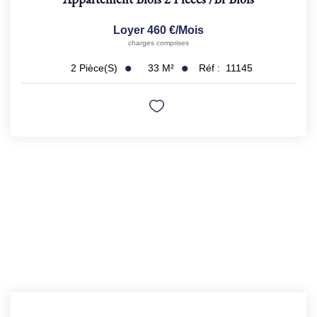
Loyer 460 €/mois
charges comprises
33
M²
Réf :
11145
2
Pièce(s)