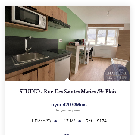
STUDIO - Rue Des Saintes Maries
/br
Blois
Loyer 420 €/mois
charges comprises
17
M²
Réf :
9174
1
Pièce(s)