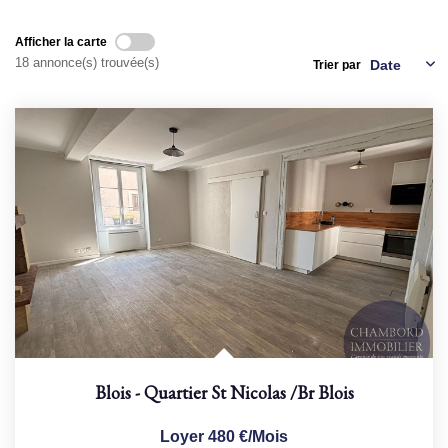
Afficher la carte
NOS AGENCES
18 annonce(s) trouvée(s)
Trier par
Qui Sommes Nous
Nous Rejoindre
Nos Actualités
Nos Témoignages
Contact
ESPACE CLIENT
Blois - Quartier St Nicolas
/br
Blois
Loyer 480 €/mois