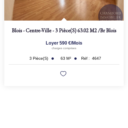
Blois - Centre-Ville - 3 Pièce(s) 63.02 M2
/br
Blois
Loyer 590 €/mois
charges comprises
63
M²
Réf :
4647
3
Pièce(s)