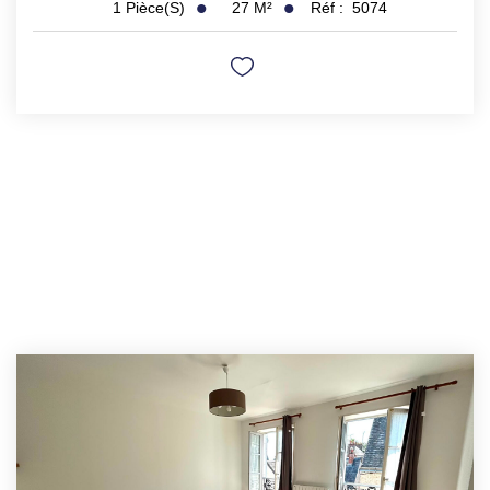
27
M²
Réf :
5074
1
Pièce(s)