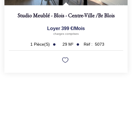
Studio Meublé - Blois - Centre-Ville
/br
Blois
Loyer 399 €/mois
charges comprises
29
M²
Réf :
5073
1
Pièce(s)