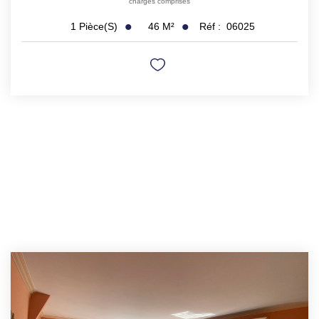
charges comprises
46
M²
Réf :
06025
1
Pièce(s)