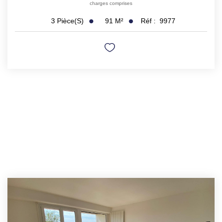
charges comprises
91
M²
Réf :
9977
3
Pièce(s)