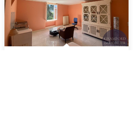
BLOIS -Quartier Basilique - Tout Compris
/br
Blois
Loyer 520 €/mois
charges comprises
38
M²
Réf :
7875
1
Pièce(s)