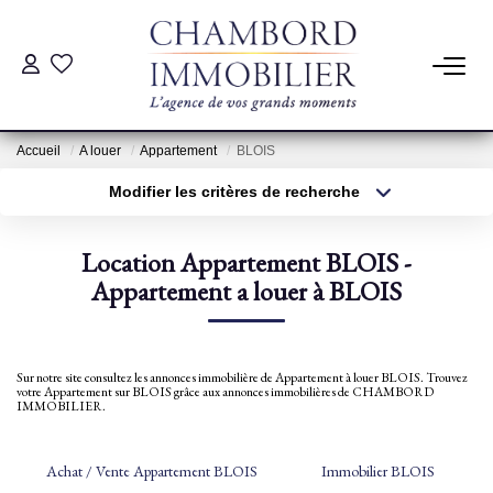
ACHAT
Accueil
A louer
Appartement
BLOIS
LOCATION
Modifier les critères de recherche
Type de transaction
Localisation
Acheter
Localisation
ESTIMATION
Location Appartement BLOIS -
Type de bien
Sélectionnez...
Appartement a louer à BLOIS
Surface min
Pré-Estimation
Estimation Par Un Professionnel
Plus de critères
Budget max
Sur notre site consultez les annonces immobilière de Appartement à louer BLOIS. Trouvez
votre Appartement sur BLOIS grâce aux annonces immobilières de CHAMBORD
Créer une alerte
IMMOBILIER.
GESTION
Achat / Vente Appartement BLOIS
Immobilier BLOIS
SYNDIC