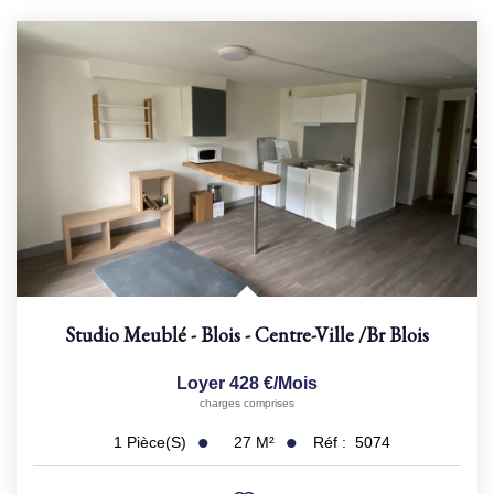
Studio Meublé - Blois - Centre-Ville
/br
Blois
Loyer 428 €/mois
charges comprises
27
M²
Réf :
5074
1
Pièce(s)