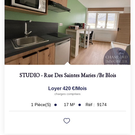
STUDIO - Rue Des Saintes Maries
/br
Blois
Loyer 420 €/mois
charges comprises
17
M²
Réf :
9174
1
Pièce(s)