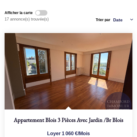
Afficher la carte
NOS AGENCES
17 annonce(s) trouvée(s)
Trier par
Qui Sommes Nous
Nous Rejoindre
Nos Actualités
Nos Témoignages
Contact
ESPACE CLIENT
Appartement Blois 3 Pièces Avec Jardin
/br
Blois
Loyer 1 060 €/mois