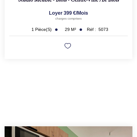
Loyer 399 €/mois
charges comprises
29
M²
Réf :
5073
1
Pièce(s)