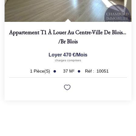
Appartement T1 À Louer Au Centre-Ville De Blois - Réf 10051
/br
Blois
Loyer 470 €/mois
charges comprises
37
M²
Réf :
10051
1
Pièce(s)