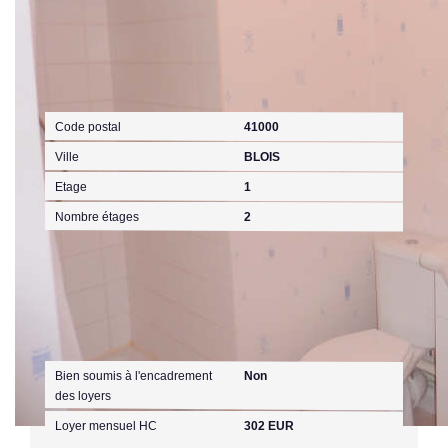
Localisation
Code postal
41000
Ville
BLOIS
Etage
1
Nombre étages
2
Aspects financiers
Bien soumis à l'encadrement
Non
des loyers
Loyer mensuel HC
302 EUR