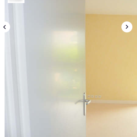
NOS AGENCES
Qui Sommes Nous
Nous Rejoindre
Nos Actualités
Nos Témoignages
Contact
ESPACE CLIENT
Description
Réf : 04617
BLOIS - Avenue de Vendôme. Dans résidence neuve,
studio d'environ 22 m² comprenant entrée avec placard,