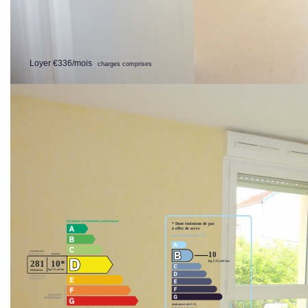
kitchenette avec placard, séjour avec placard, salle d'eau et
WC. Place de stationnement extérieur.
Libre mi octobre
**
Loyer €336/mois
charges comprises
|
dont charges récupérables: €34/mois
Honoraires charge locataire: €250 TTC
dont
|
|
|
honoraires d'état des lieux: €68 TTC
Dépôt de garantie: €302
41000 BLOIS
Surface habitable: 22.73m²
Nos honoraires
Nous contacter
Diagnostics énergétiques