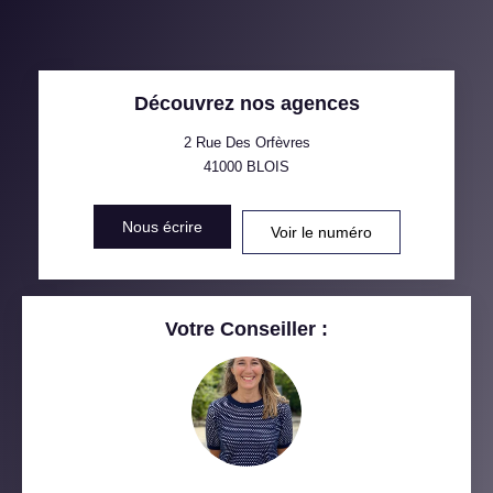
MÉNAGE
TAUX DE PROPRIÉTAIRES
TAUX D'HABITATION
Découvrez nos agences
TAXE FONCIÈRE
PART DES MÉNAGES SANS
VOITURE
2 Rue Des Orfèvres
41000
BLOIS
DISTANCE DE L'AÉROPORT :
SUPERFICIE :
Nous écrire
Voir le numéro
RÉSULTATS DES LYCÉES
ECOLES ET CRÈCHES
RESTAURANTS ET CAFÉS
COMMERCES
Votre Conseiller :
MÉDECINS