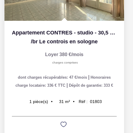
Appartement CONTRES - studio - 30,5 m2
/br
Le controis en sologne
Loyer 380 €/mois
charges comprises
|
dont charges récupérables: 47 €/mois
Honoraires
|
charge locataire: 336 € TTC
Dépôt de garantie: 333 €
31
m²
Réf :
01803
1
pièce(s)