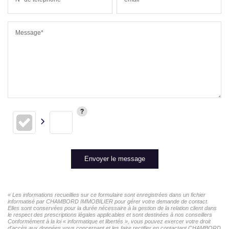
Message*
Envoyer le message
« Les informations recueillies sur ce formulaire sont enregistrées dans un fichier
informatisé par CHAMBORD IMMOBILIER pour gérer votre demande de contact.
Elles sont conservées pour la durée nécessaire à la gestion de la relation client dans
le respect des prescriptions légales applicables et sont destinées à nos conseillers
Conformément à la loi « informatique et libertés », vous pouvez exercer votre droit
d'accès aux données vous concernant et les faire rectifier en contactant CHAMBORD