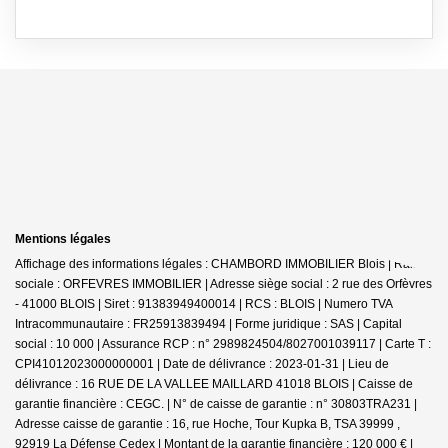
Mentions légales
Affichage des informations légales : CHAMBORD IMMOBILIER Blois | Raison
sociale : ORFEVRES IMMOBILIER | Adresse siège social : 2 rue des Orfèvres
- 41000 BLOIS | Siret : 91383949400014 | RCS : BLOIS | Numero TVA
Intracommunautaire : FR25913839494 | Forme juridique : SAS | Capital
social : 10 000 | Assurance RCP : n° 2989824504/8027001039117 |
Carte T :
CPI41012023000000001 | Date de délivrance : 2023-01-31 | Lieu de
délivrance : 16 RUE DE LA VALLEE MAILLARD 41018 BLOIS | Caisse de
garantie financière : CEGC. | N° de caisse de garantie : n° 30803TRA231 |
Adresse caisse de garantie : 16, rue Hoche, Tour Kupka B, TSA 39999 ,
92919 La Défense Cedex | Montant de la garantie financière : 120 000 € |