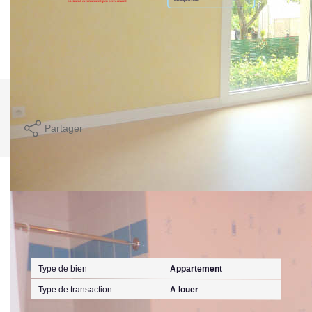
Montant estimé des dépenses annuelles d'énergie pour un
usage standard entre 670€ et 920€. indexées aux années
2021,2022 et 2023 (abonnement compris).
Imprimer
Partager
Calculer mon budget
Caractéristiques détaillées
Général
Type de bien
Appartement
Type de transaction
A louer