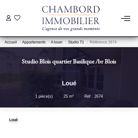
ACHAT
Accueil
Appartements
A louer
Studio T1
Référence 2674
LOCATION
Studio Blois quartier Basilique
/br
Blois
ESTIMATION
Loué
Pré-Estimation
Estimation Par Un Professionnel
1
pièce(s)
•
25
m²
•
Réf : 2674
GESTION
Loué
SYNDIC