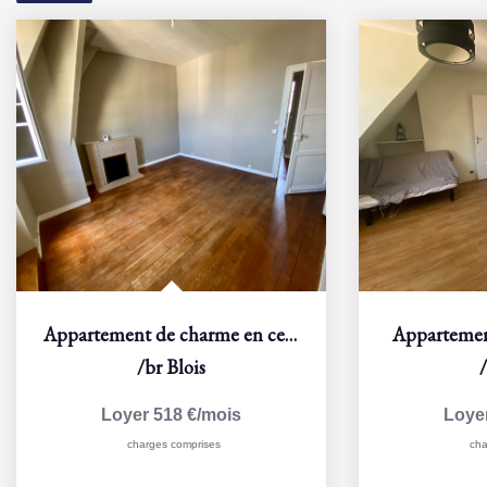
Appartement de charme en centre-ville
Appartemen
/br
Blois
Loyer 518 €/mois
Loye
charges comprises
cha