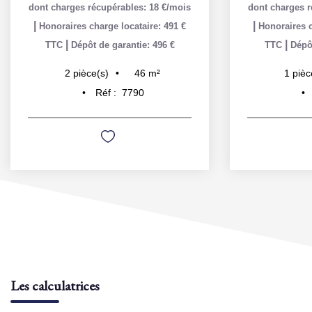
dont charges récupérables: 18 €/mois
dont charges r
|
|
Honoraires charge locataire: 491 €
Honoraires c
|
|
TTC
Dépôt de garantie: 496 €
TTC
Dépôt
46
m²
2
pièce(s)
1
pièc
Réf :
7790
Les calculatrices