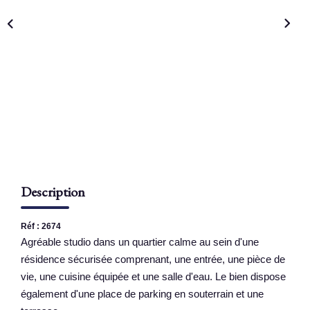
NOS AGENCES
Qui Sommes Nous
Nous Rejoindre
Nos Actualités
Nos Témoignages
Contact
Description
ESPACE CLIENT
Réf : 2674
Agréable studio dans un quartier calme au sein d'une
résidence sécurisée comprenant, une entrée, une pièce de
vie, une cuisine équipée et une salle d'eau. Le bien dispose
également d'une place de parking en souterrain et une