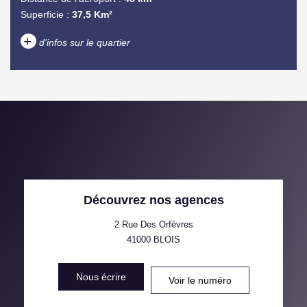
Superficie :
37,5 Km²
+
d'infos sur le quartier
DENSITÉ DE POPULATION
ENFANTS ET ADOLESCENTS
AGE MOYEN
REVENU MENSUEL PAR
MÉNAGE
TAUX DE PROPRIÉTAIRES
TAUX D'HABITATION
Découvrez nos agences
TAXE FONCIÈRE
PART DES MÉNAGES SANS
VOITURE
2 Rue Des Orfèvres
41000
BLOIS
DISTANCE DE L'AÉROPORT :
SUPERFICIE :
Nous écrire
Voir le numéro
RÉSULTATS DES LYCÉES
ECOLES ET CRÈCHES