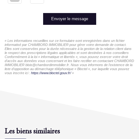
Envoyer le message
« Les informations recueillies sur ce formulaire sont enregistrées dans un fichier
informatisé par CHAMBORD IMMOBILIER pour gérer votre demande de contact.
Elles sont conservées pour la durée nécessaire à la gestion de la relation client dans
le respect des prescriptions légales applicables et sont destinées à nos conseillers
Conformément à la loi « informatique et libertés », vous pouvez exercer votre droit
d'accès aux données vous concernant et les faire rectifier en contactant CHAMBORD
IMMOBILIER blois@chambordimmobilier.fr. Nous vous informons de l'existence de la
liste d'opposition au démarchage téléphonique « Bloctel », sur laquelle vous pouvez
vous inscrire ici :
https://www.bloctel.gouv.fr/
»
Les biens similaires