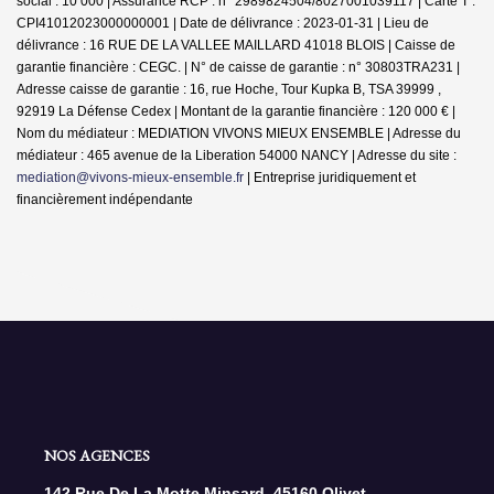
social : 10 000 | Assurance RCP : n° 2989824504/8027001039117 |
Carte T :
CPI41012023000000001 | Date de délivrance : 2023-01-31 | Lieu de
délivrance : 16 RUE DE LA VALLEE MAILLARD 41018 BLOIS | Caisse de
garantie financière : CEGC. | N° de caisse de garantie : n° 30803TRA231 |
Adresse caisse de garantie : 16, rue Hoche, Tour Kupka B, TSA 39999 ,
92919 La Défense Cedex | Montant de la garantie financière : 120 000 € |
Nom du médiateur : MEDIATION VIVONS MIEUX ENSEMBLE | Adresse du
médiateur : 465 avenue de la Liberation 54000 NANCY | Adresse du site :
mediation@vivons-mieux-ensemble.fr
|
Entreprise juridiquement et
financièrement indépendante
NOS AGENCES
142 Rue De La Motte Minsard, 45160 Olivet