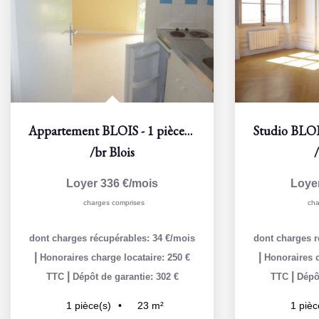
Appartement BLOIS - 1 pièce(s) - 22 m2
/br
Blois
Loyer 336 €/mois
Loye
charges comprises
cha
dont charges récupérables: 34 €/mois
dont charges r
|
|
Honoraires charge locataire: 250 €
Honoraires c
|
|
TTC
Dépôt de garantie: 302 €
TTC
Dépôt
23
m²
1
pièce(s)
1
pièc