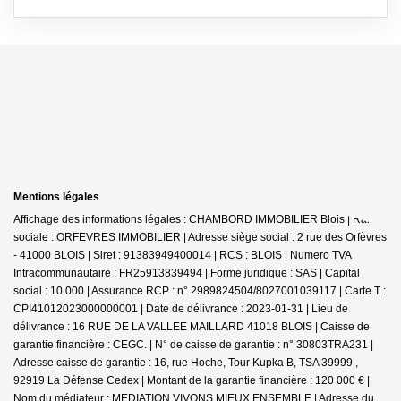
Mentions légales
Affichage des informations légales : CHAMBORD IMMOBILIER Blois | Raison
sociale : ORFEVRES IMMOBILIER | Adresse siège social : 2 rue des Orfèvres
- 41000 BLOIS | Siret : 91383949400014 | RCS : BLOIS | Numero TVA
Intracommunautaire : FR25913839494 | Forme juridique : SAS | Capital
social : 10 000 | Assurance RCP : n° 2989824504/8027001039117 |
Carte T :
CPI41012023000000001 | Date de délivrance : 2023-01-31 | Lieu de
délivrance : 16 RUE DE LA VALLEE MAILLARD 41018 BLOIS | Caisse de
garantie financière : CEGC. | N° de caisse de garantie : n° 30803TRA231 |
Adresse caisse de garantie : 16, rue Hoche, Tour Kupka B, TSA 39999 ,
92919 La Défense Cedex | Montant de la garantie financière : 120 000 € |
Nom du médiateur : MEDIATION VIVONS MIEUX ENSEMBLE | Adresse du