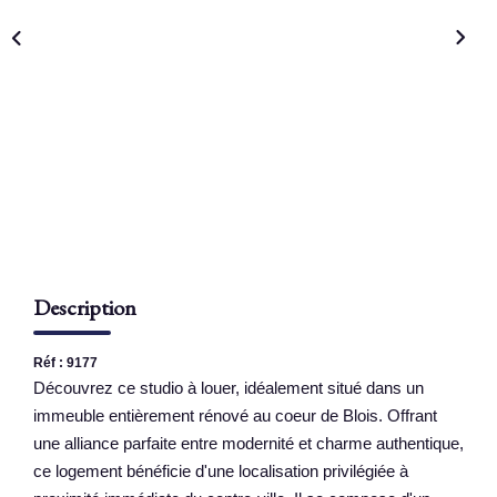
NOS AGENCES
Qui Sommes Nous
Nous Rejoindre
Nos Actualités
Nos Témoignages
Contact
Description
ESPACE CLIENT
Réf : 9177
Découvrez ce studio à louer, idéalement situé dans un
immeuble entièrement rénové au coeur de Blois. Offrant
une alliance parfaite entre modernité et charme authentique,
ce logement bénéficie d'une localisation privilégiée à