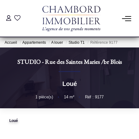
ACHAT
Accueil
Appartements
A louer
Studio T1
Référence 9177
LOCATION
STUDIO - Rue des Saintes Maries
/br
Blois
ESTIMATION
Loué
Pré-Estimation
Estimation Par Un Professionnel
1
pièce(s)
•
14
m²
•
Réf : 9177
GESTION
Loué
SYNDIC