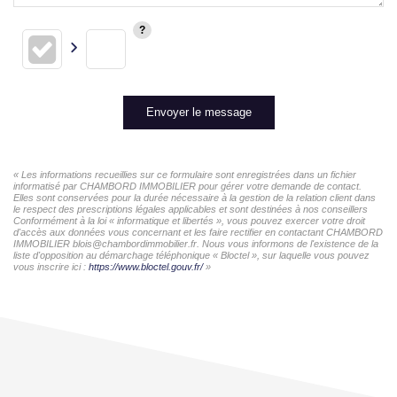
Envoyer le message
« Les informations recueillies sur ce formulaire sont enregistrées dans un fichier
informatisé par CHAMBORD IMMOBILIER pour gérer votre demande de contact.
Elles sont conservées pour la durée nécessaire à la gestion de la relation client dans
le respect des prescriptions légales applicables et sont destinées à nos conseillers
Conformément à la loi « informatique et libertés », vous pouvez exercer votre droit
d'accès aux données vous concernant et les faire rectifier en contactant CHAMBORD
IMMOBILIER blois@chambordimmobilier.fr. Nous vous informons de l'existence de la
liste d'opposition au démarchage téléphonique « Bloctel », sur laquelle vous pouvez
vous inscrire ici :
https://www.bloctel.gouv.fr/
»