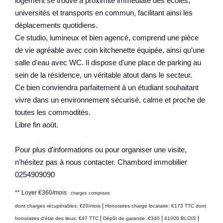
logement se trouve à proximité immédiate des écoles,
universités et transports en commun, facilitant ainsi les
déplacements quotidiens.
Ce studio, lumineux et bien agencé, comprend une pièce
de vie agréable avec coin kitchenette équipée, ainsi qu'une
salle d'eau avec WC. Il dispose d'une place de parking au
sein de la résidence, un véritable atout dans le secteur.
Ce bien conviendra parfaitement à un étudiant souhaitant
vivre dans un environnement sécurisé, calme et proche de
toutes les commodités.
Libre fin août.
Pour plus d'informations ou pour organiser une visite,
n'hésitez pas à nous contacter. Chambord immobilier
0254909090
**
Loyer €360/mois
charges comprises
|
dont charges récupérables: €20/mois
Honoraires charge locataire: €173 TTC
dont
|
|
|
honoraires d'état des lieux: €47 TTC
Dépôt de garantie: €340
41000 BLOIS