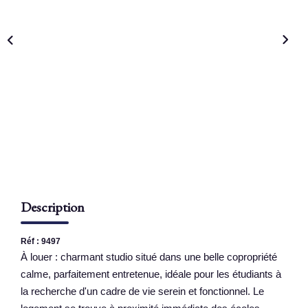
NOS AGENCES
Qui Sommes Nous
Nous Rejoindre
Nos Actualités
Nos Témoignages
Contact
ESPACE CLIENT
Description
Réf : 9497
À louer : charmant studio situé dans une belle copropriété
calme, parfaitement entretenue, idéale pour les étudiants à
la recherche d'un cadre de vie serein et fonctionnel. Le