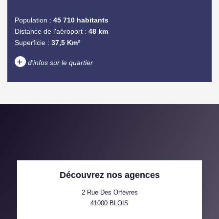
Population :
45 710 habitants
Distance de l'aéroport :
48 km
Superficie :
37,5 Km²
+
d'infos sur le quartier
DENSITÉ DE POPULATION
ENFANTS ET ADOLESCENTS
AGE MOYEN
REVENU MENSUEL PAR
MÉNAGE
TAUX DE PROPRIÉTAIRES
TAUX D'HABITATION
Découvrez nos agences
TAXE FONCIÈRE
PART DES MÉNAGES SANS
VOITURE
2 Rue Des Orfèvres
41000
BLOIS
DISTANCE DE L'AÉROPORT :
SUPERFICIE :