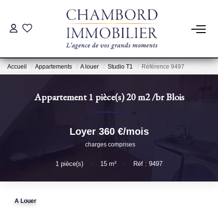
ACHAT
Accueil
Appartements
A louer
Studio T1
Référence 9497
LOCATION
Appartement 1 pièce(s) 20 m2
/br
Blois
ESTIMATION
Loyer 360 €/mois
Pré-Estimation
charges comprises
Estimation Par Un Professionnel
1
pièce(s)
•
15
m²
•
Réf : 9497
GESTION
A Louer
SYNDIC