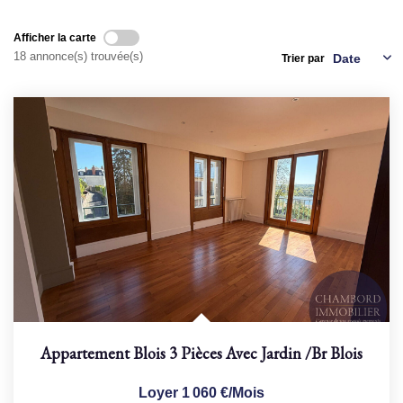
Afficher la carte
NOS AGENCES
18 annonce(s) trouvée(s)
Trier par
Qui Sommes Nous
Nous Rejoindre
Nos Actualités
Nos Témoignages
Contact
ESPACE CLIENT
Appartement Blois 3 Pièces Avec Jardin
/br
Blois
Loyer 1 060 €/mois