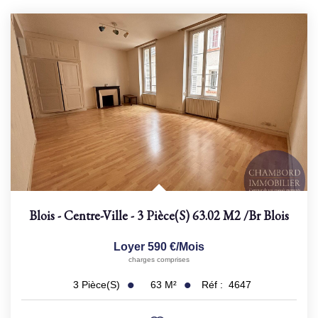
Blois - Centre-Ville - 3 Pièce(s) 63.02 M2
/br
Blois
Loyer 590 €/mois
charges comprises
63
M²
Réf :
4647
3
Pièce(s)