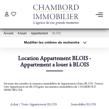
ACHAT
Accueil
A louer
Appartement
BLOIS
LOCATION
Modifier les critères de recherche
Type de transaction
Localisation
Acheter
Localisation
ESTIMATION
Location Appartement BLOIS -
Type de bien
Sélectionnez...
Appartement a louer à BLOIS
Surface min
Pré-Estimation
Estimation Par Un Professionnel
Plus de critères
Budget max
Sur notre site consultez les annonces immobilière de Appartement à louer BLOIS. Trouvez
votre Appartement sur BLOIS grâce aux annonces immobilières de CHAMBORD
Créer une alerte
IMMOBILIER.
GESTION
Achat / Vente Appartement BLOIS
Immobilier BLOIS
SYNDIC