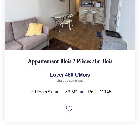
Appartement Blois 2 Pièces
/br
Blois
Loyer 460 €/mois
charges comprises
33
M²
Réf :
11145
2
Pièce(s)