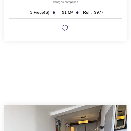
charges comprises
91
M²
Réf :
9977
3
Pièce(s)