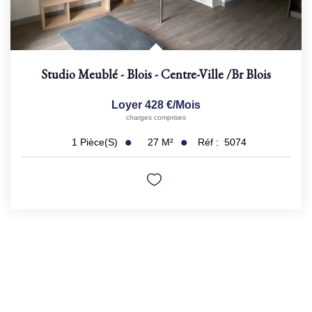
Studio Meublé - Blois - Centre-Ville
/br
Blois
Loyer 428 €/mois
charges comprises
27
M²
Réf :
5074
1
Pièce(s)