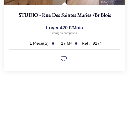
STUDIO - Rue Des Saintes Maries
/br
Blois
Loyer 420 €/mois
charges comprises
17
M²
Réf :
9174
1
Pièce(s)