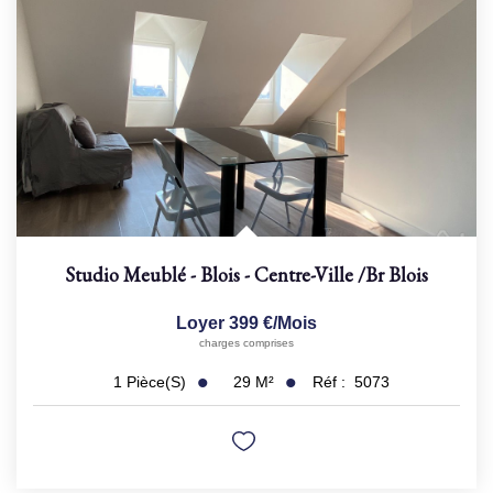
Studio Meublé - Blois - Centre-Ville
/br
Blois
Loyer 399 €/mois
charges comprises
29
M²
Réf :
5073
1
Pièce(s)