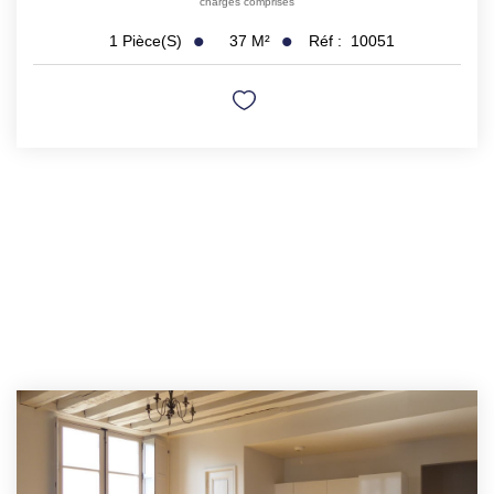
charges comprises
37
M²
Réf :
10051
1
Pièce(s)