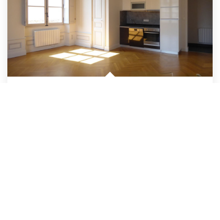
Studio BLOIS - Centre-Ville - 43 M2
/br
Blois
Loyer 455 €/mois
charges comprises
46
M²
Réf :
06025
1
Pièce(s)