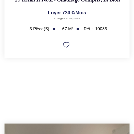
Loyer 730 €/mois
charges comprises
67
M²
Réf :
10085
3
Pièce(s)