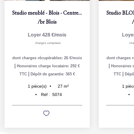
Studio meublé - Blois - Centre-ville
/br
Blois
Loyer 428 €/mois
Loye
charges comprises
cha
dont charges récupérables: 26 €/mois
dont charges r
|
|
Honoraires charge locataire: 292 €
Honoraires c
|
|
TTC
Dépôt de garantie: 365 €
TTC
Dépôt
27
m²
1
pièce(s)
1
pièc
Réf :
5074