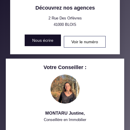
Découvrez nos agences
TAXE FONCIÈRE
PART DES MÉNAGES SANS
VOITURE
2 Rue Des Orfèvres
41000
BLOIS
DISTANCE DE L'AÉROPORT :
SUPERFICIE :
Nous écrire
Voir le numéro
RÉSULTATS DES LYCÉES
ECOLES ET CRÈCHES
RESTAURANTS ET CAFÉS
COMMERCES
Votre Conseiller :
MÉDECINS
MONTARU Justine
,
Conseillère en Immobilier