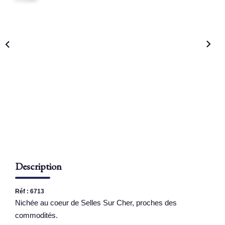
NOS AGENCES
Qui Sommes Nous
Nous Rejoindre
Nos Actualités
Nos Témoignages
Contact
ESPACE CLIENT
Description
Réf : 6713
Nichée au coeur de Selles Sur Cher, proches des
commodités.