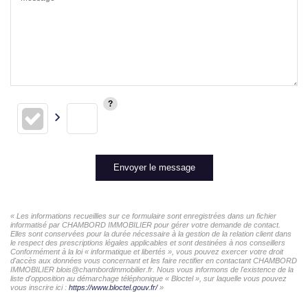
Envoyer le message
« Les informations recueillies sur ce formulaire sont enregistrées dans un fichier
informatisé par CHAMBORD IMMOBILIER pour gérer votre demande de contact.
Elles sont conservées pour la durée nécessaire à la gestion de la relation client dans
le respect des prescriptions légales applicables et sont destinées à nos conseillers
Conformément à la loi « informatique et libertés », vous pouvez exercer votre droit
d'accès aux données vous concernant et les faire rectifier en contactant CHAMBORD
IMMOBILIER blois@chambordimmobilier.fr. Nous vous informons de l'existence de la
liste d'opposition au démarchage téléphonique « Bloctel », sur laquelle vous pouvez
vous inscrire ici :
https://www.bloctel.gouv.fr/
»