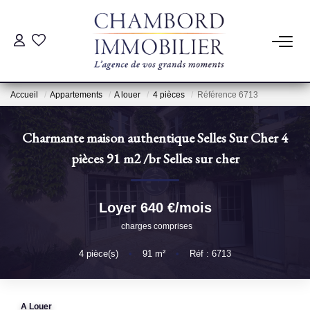
ACHAT
Accueil
Appartements
A louer
4 pièces
Référence 6713
LOCATION
Charmante maison authentique Selles Sur Cher 4
ESTIMATION
pièces 91 m2
/br
Selles sur cher
Pré-Estimation
Loyer 640 €/mois
Estimation Par Un Professionnel
charges comprises
4
pièce(s)
•
91
m²
•
Réf : 6713
GESTION
SYNDIC
A Louer