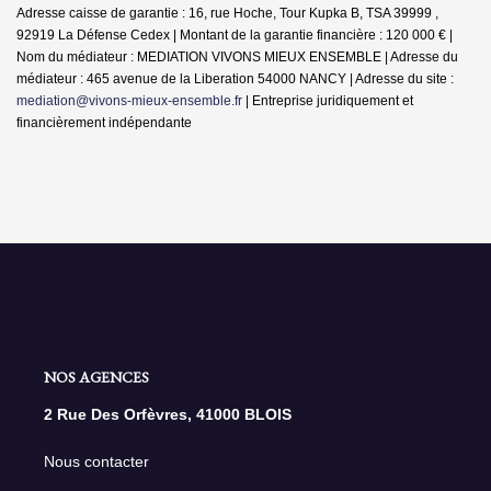
Adresse caisse de garantie : 16, rue Hoche, Tour Kupka B, TSA 39999 ,
92919 La Défense Cedex | Montant de la garantie financière : 120 000 € |
Nom du médiateur : MEDIATION VIVONS MIEUX ENSEMBLE | Adresse du
médiateur : 465 avenue de la Liberation 54000 NANCY | Adresse du site :
mediation@vivons-mieux-ensemble.fr
|
Entreprise juridiquement et
financièrement indépendante
NOS AGENCES
2 Rue Des Orfèvres, 41000 BLOIS
Nous contacter