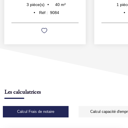
40
m²
3
pièce(s)
1
pièc
Réf :
9084
Les calculatrices
Calcul Frais de notaire
Calcul capacité d'empr