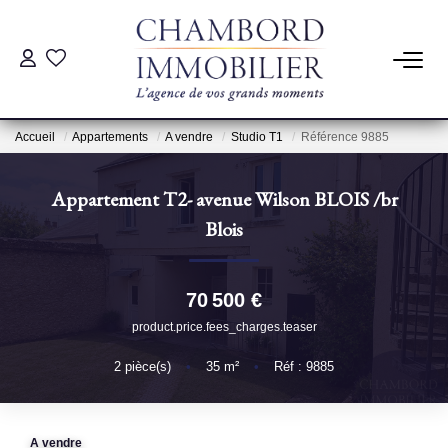
ACHAT
Accueil
Appartements
A vendre
Studio T1
Référence 9885
LOCATION
Appartement T2- avenue Wilson BLOIS
/br
ESTIMATION
Blois
Pré-Estimation
70 500 €
Estimation Par Un Professionnel
product.price.fees_charges.teaser
2
pièce(s)
•
35
m²
•
Réf : 9885
GESTION
SYNDIC
A vendre