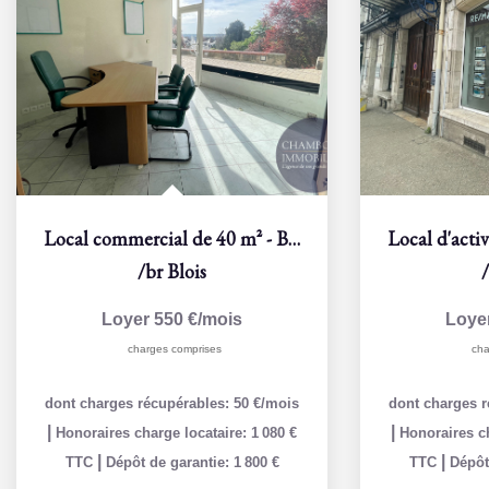
Local commercial de 40 m² - Blois, rue du Beauvoir
/br
Blois
Loyer 550 €/mois
Loye
charges comprises
cha
dont charges récupérables: 50 €/mois
dont charges r
|
|
Honoraires charge locataire: 1 080 €
Honoraires ch
|
|
TTC
Dépôt de garantie: 1 800 €
TTC
Dépôt