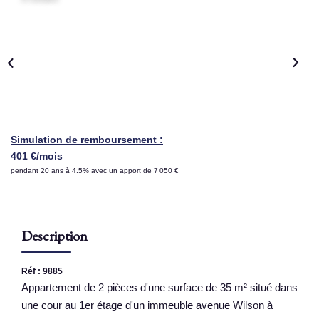
NOS AGENCES
Qui Sommes Nous
Nous Rejoindre
Nos Actualités
Nos Témoignages
Simulation de remboursement :
401 €/mois
Contact
pendant 20 ans à 4.5% avec un apport de 7 050 €
ESPACE CLIENT
Description
Réf : 9885
Appartement de 2 pièces d'une surface de 35 m² situé dans
une cour au 1er étage d'un immeuble avenue Wilson à