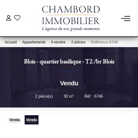
ACHAT
Accueil
Appartements
A vendre
2 pièces
Référence 6746
LOCATION
Blois - quartier basilique - T2
/br
Blois
ESTIMATION
Vendu
Pré-Estimation
Estimation Par Un Professionnel
2
pièce(s)
•
30
m²
•
Réf : 6746
GESTION
Vendu
Vendu
SYNDIC