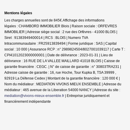
Mentions légales
Les charges annuelles sont de 845€.
Affichage des informations
légales : CHAMBORD IMMOBILIER Blois | Raison sociale : ORFEVRES
IMMOBILIER | Adresse siège social : 2 rue des Orfèvres - 41000 BLOIS |
Siret : 91383949400014 | RCS : BLOIS | Numero TVA
Intracommunautaire : FR25913839494 | Forme juridique : SAS | Capital
social : 10 000 | Assurance RCP : n° 2989824504/8027001039117 |
Carte T :
CPI41012023000000001 | Date de délivrance : 2023-01-31 | Lieu de
délivrance : 16 RUE DE LA VALLEE MAILLARD 41018 BLOIS | Caisse de
garantie financière : CEGC. | N° de caisse de garantie : n° 30803TRA231 |
Adresse caisse de garantie : 16, rue Hoche, Tour Kupka B, TSA 39999 ,
92919 La Défense Cedex | Montant de la garantie financière : 120 000 € |
Nom du médiateur : MEDIATION VIVONS MIEUX ENSEMBLE | Adresse du
médiateur : 465 avenue de la Liberation 54000 NANCY | Adresse du site :
mediation@vivons-mieux-ensemble.fr
|
Entreprise juridiquement et
financièrement indépendante