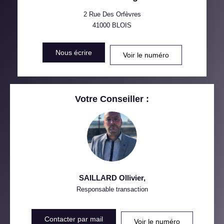
TAXE FONCIÈRE
PART DES MÉNAGES SANS
VOITURE
2 Rue Des Orfèvres
41000
BLOIS
DISTANCE DE L'AÉROPORT :
SUPERFICIE :
Nous écrire
Voir le numéro
RÉSULTATS DES LYCÉES
ECOLES ET CRÈCHES
RESTAURANTS ET CAFÉS
COMMERCES
Votre Conseiller :
MÉDECINS
SAILLARD Ollivier
,
Responsable transaction
Contacter par mail
Voir le numéro