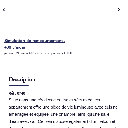
NOS AGENCES
Qui Sommes Nous
Nous Rejoindre
Simulation de remboursement :
Nos Actualités
436 €/mois
pendant 20 ans à 4.5% avec un apport de 7 650 €
Nos Témoignages
Contact
Description
ESPACE CLIENT
Réf : 6746
Situé dans une résidence calme et sécurisée, cet
appartement offre une pièce de vie lumineuse avec cuisine
aménagée et équipée, une chambre, ainsi qu'une salle
d'eau avec wc. Ce bien dispose également d'un balcon et