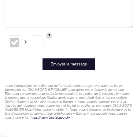
Envoyer le message
« Les informations recueillies sur ce formulaire sont enregistrées dans un fichier
informatisé par CHAMBORD IMMOBILIER pour gérer votre demande de contact.
Elles sont conservées pour la durée nécessaire à la gestion de la relation client dans
le respect des prescriptions légales applicables et sont destinées à nos conseillers
Conformément à la loi « informatique et libertés », vous pouvez exercer votre droit
d'accès aux données vous concernant et les faire rectifier en contactant CHAMBORD
IMMOBILIER blois@chambordimmobilier.fr. Nous vous informons de l'existence de la
liste d'opposition au démarchage téléphonique « Bloctel », sur laquelle vous pouvez
vous inscrire ici :
https://www.bloctel.gouv.fr/
»