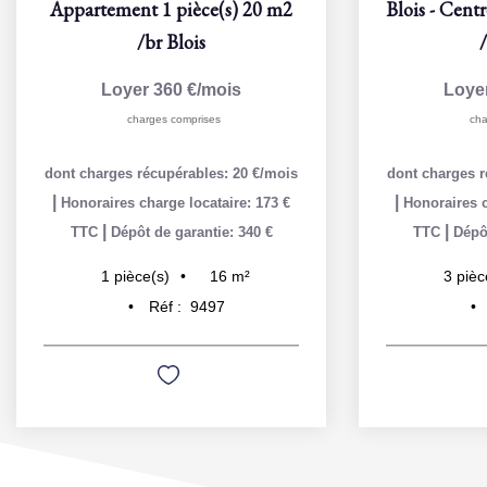
Appartement 1 pièce(s) 20 m2
/br
Blois
Loyer 360 €/mois
Loye
charges comprises
cha
dont charges récupérables: 20 €/mois
dont charges r
|
|
Honoraires charge locataire: 173 €
Honoraires c
|
|
TTC
Dépôt de garantie: 340 €
TTC
Dépôt
16
m²
1
pièce(s)
3
pièc
Réf :
9497