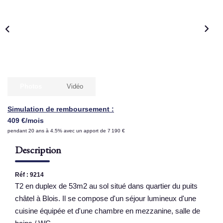
NOS AGENCES
Qui Sommes Nous
Nous Rejoindre
Nos Actualités
Photos
Vidéo
Nos Témoignages
Simulation de remboursement :
Contact
409 €/mois
pendant 20 ans à 4.5% avec un apport de 7 190 €
ESPACE CLIENT
Description
Réf : 9214
T2 en duplex de 53m2 au sol situé dans quartier du puits
châtel à Blois. Il se compose d'un séjour lumineux d'une
cuisine équipée et d'une chambre en mezzanine, salle de