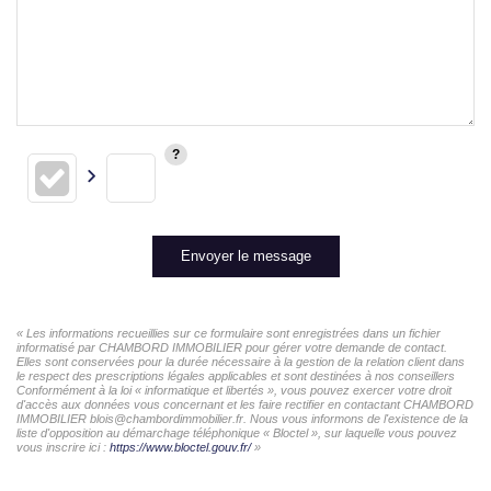
Envoyer le message
« Les informations recueillies sur ce formulaire sont enregistrées dans un fichier
informatisé par CHAMBORD IMMOBILIER pour gérer votre demande de contact.
Elles sont conservées pour la durée nécessaire à la gestion de la relation client dans
le respect des prescriptions légales applicables et sont destinées à nos conseillers
Conformément à la loi « informatique et libertés », vous pouvez exercer votre droit
d'accès aux données vous concernant et les faire rectifier en contactant CHAMBORD
IMMOBILIER blois@chambordimmobilier.fr. Nous vous informons de l'existence de la
liste d'opposition au démarchage téléphonique « Bloctel », sur laquelle vous pouvez
vous inscrire ici :
https://www.bloctel.gouv.fr/
»