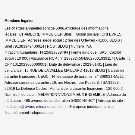
Mentions légales
Les charges annuelles sont de 500€.
Affichage des informations
légales : CHAMBORD IMMOBILIER Blois | Raison sociale : ORFEVRES
IMMOBILIER | Adresse siège social : 2 rue des Orfèvres - 41000 BLOIS |
Siret : 91383949400014 | RCS : BLOIS | Numero TVA
Intracommunautaire : FR25913839494 | Forme juridique : SAS | Capital
social : 10 000 | Assurance RCP : n° 2989824504/8027001039117 |
Carte T :
CPI41012023000000001 | Date de délivrance : 2023-01-31 | Lieu de
délivrance : 16 RUE DE LA VALLEE MAILLARD 41018 BLOIS | Caisse de
garantie financière : CEGC. | N° de caisse de garantie : n° 30803TRA231 |
Adresse caisse de garantie : 16, rue Hoche, Tour Kupka B, TSA 39999 ,
92919 La Défense Cedex | Montant de la garantie financière : 120 000 € |
Nom du médiateur : MEDIATION VIVONS MIEUX ENSEMBLE | Adresse du
médiateur : 465 avenue de la Liberation 54000 NANCY | Adresse du site :
mediation@vivons-mieux-ensemble.fr
|
Entreprise juridiquement et
financièrement indépendante