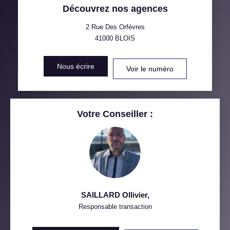
Découvrez nos agences
TAXE FONCIÈRE
PART DES MÉNAGES SANS
VOITURE
2 Rue Des Orfèvres
41000
BLOIS
DISTANCE DE L'AÉROPORT :
SUPERFICIE :
Nous écrire
Voir le numéro
RÉSULTATS DES LYCÉES
ECOLES ET CRÈCHES
RESTAURANTS ET CAFÉS
COMMERCES
Votre Conseiller :
MÉDECINS
SAILLARD Ollivier
,
Responsable transaction