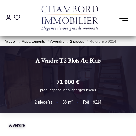
ACHAT
Accueil
Appartements
A vendre
2 pièces
Référence 9214
LOCATION
A Vendre T2 Blois
/br
Blois
ESTIMATION
71 900 €
Pré-Estimation
product.price.fees_charges.teaser
Estimation Par Un Professionnel
2
pièce(s)
•
38
m²
•
Réf : 9214
GESTION
A vendre
SYNDIC