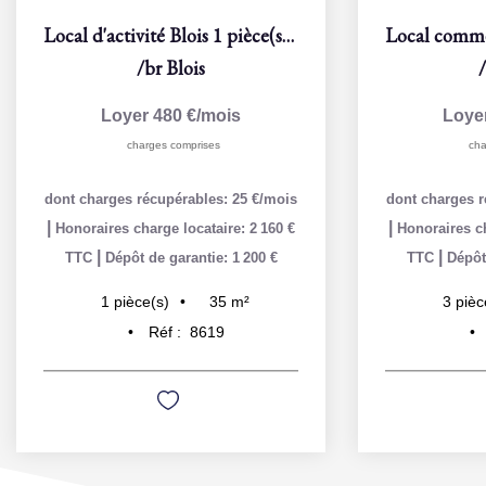
Local d'activité Blois 1 pièce(s) 17 m2
/br
Blois
Loyer 480 €/mois
Loye
charges comprises
cha
dont charges récupérables: 25 €/mois
dont charges r
|
|
Honoraires charge locataire: 2 160 €
Honoraires ch
|
|
TTC
Dépôt de garantie: 1 200 €
TTC
Dépôt
35
m²
1
pièce(s)
3
pièc
Réf :
8619