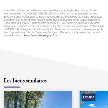
« Les informations recueillies sur ce formulaire sont enregistrées dans un fichier
informatisé par CHAMBORD IMMOBILIER pour gérer votre demande de contact.
Elles sont conservées pour la durée nécessaire à la gestion de la relation client dans
le respect des prescriptions légales applicables et sont destinées à nos conseillers
Conformément à la loi « informatique et libertés », vous pouvez exercer votre droit
d'accès aux données vous concernant et les faire rectifier en contactant CHAMBORD
IMMOBILIER blois@chambordimmobilier.fr. Nous vous informons de l'existence de la
liste d'opposition au démarchage téléphonique « Bloctel », sur laquelle vous pouvez
vous inscrire ici :
https://www.bloctel.gouv.fr/
»
Les biens similaires
Exclusif