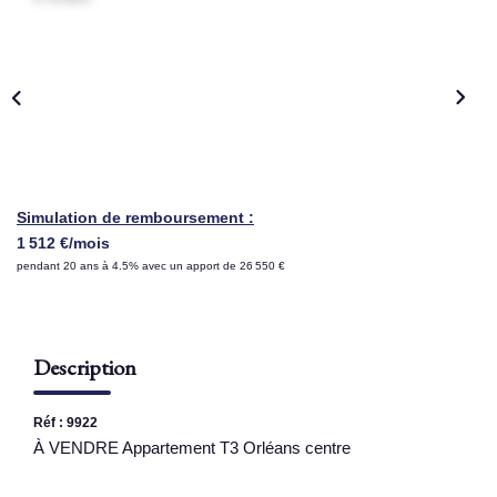
NOS AGENCES
Qui Sommes Nous
Nous Rejoindre
Nos Actualités
Nos Témoignages
Simulation de remboursement :
1 512 €/mois
Contact
pendant 20 ans à 4.5% avec un apport de 26 550 €
ESPACE CLIENT
Description
Réf : 9922
À VENDRE Appartement T3 Orléans centre