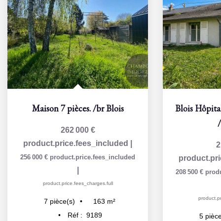
Maison 7 pièces.
/br
Blois
262 000 €
product.price.fees_included
|
2
256 000 €
product.price.fees_included
product.pr
|
208 500 €
prod
product.price.fees_charges.full
product.pr
163
m²
7
pièce(s)
Réf :
9189
5
pièce