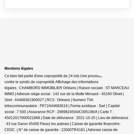
Mentions légales
Ce bien fait partie d'une copropriété de 24 lots.Une procédure est en cours
contre le syndic de copropriété.
Affichage des informations
légales : CHAMBORD IMMOBILIER Orléans | Raison sociale : ST MARCEAU
IMMO | Adresse siège social : 142 rue de la Motte Minsard - 45160 Olivet |
Siret : 44468361900027 | RCS : Orleans | Numero TVA
Intracommunautaire : FR72444683619 | Forme juridique : Sarl | Capital
social : 7 500 | Assurance RCP : 2989824504/C005196/A |
Carte T :
45012017000021868 | Date de délivrance : 2021-10-25 | Lieu de délivrance
: 43 rue Daron 45400 Fleury les aubrais | Caisse de garantie financière :
CEGC. | N° de caisse de garantie : 22600TRA161 | Adresse caisse de