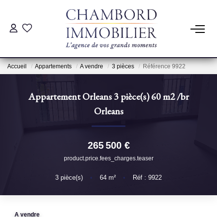
ACHAT
Accueil
Appartements
A vendre
3 pièces
Référence 9922
LOCATION
Appartement Orleans 3 pièce(s) 60 m2
/br
ESTIMATION
Orleans
Pré-Estimation
265 500 €
Estimation Par Un Professionnel
product.price.fees_charges.teaser
3
pièce(s)
•
64
m²
•
Réf : 9922
GESTION
SYNDIC
A vendre