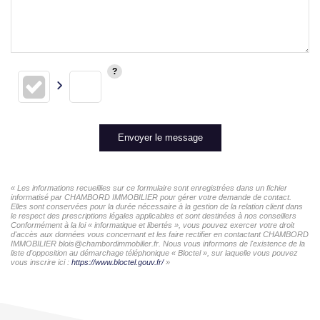
Envoyer le message
« Les informations recueillies sur ce formulaire sont enregistrées dans un fichier
informatisé par CHAMBORD IMMOBILIER pour gérer votre demande de contact.
Elles sont conservées pour la durée nécessaire à la gestion de la relation client dans
le respect des prescriptions légales applicables et sont destinées à nos conseillers
Conformément à la loi « informatique et libertés », vous pouvez exercer votre droit
d'accès aux données vous concernant et les faire rectifier en contactant CHAMBORD
IMMOBILIER blois@chambordimmobilier.fr. Nous vous informons de l'existence de la
liste d'opposition au démarchage téléphonique « Bloctel », sur laquelle vous pouvez
vous inscrire ici :
https://www.bloctel.gouv.fr/
»