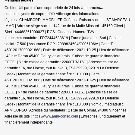
Mentions légales
Ce bien fait partie d'une copropriété de 24 lots.Une procédure est en cours
contre le syndic de copropriété.
Affichage des informations
légales : CHAMBORD IMMOBILIER Orléans | Raison sociale : ST MARCEAU
IMMO | Adresse siège social : 142 rue de la Motte Minsard - 45160 Olivet |
Siret : 44468361900027 | RCS : Orleans | Numero TVA
Intracommunautaire : FR72444683619 | Forme juridique : Sarl | Capital
social : 7 500 | Assurance RCP : 2989824504/C005196/A |
Carte T :
45012017000021868 | Date de délivrance : 2021-10-25 | Lieu de délivrance
: 43 rue Daron 45400 Fleury les aubrais | Caisse de garantie financière :
CEGC. | N° de caisse de garantie : 22600TRA161 | Adresse caisse de
garantie : 16, rue Hoche, tour Kupka B, TSA 39999, 92919 La Defense
Cedex | Montant de la garantie financière : 110 000 | Carte G :
45012017000021868 | Date de délivrance : 2021-10-25 | Lieu de délivrance
: 43 rue Daron 45400 Fleury les aubrais | Caisse de garantie financière :
CEGC | N° de caisse de garantie : 22600TRA161 | Adresse caisse de
garantie : 16, rue Hoche, tour Kupka B, TSA 39999, 92919 La Defense
Cedex | Montant de la garantie financière : 110 000 | Nom du médiateur :
ANM CONSO | Adresse du médiateur : 2 Rue de Colmar, 94300 Vincennes |
Adresse du site :
https://www.anm-conso.com
|
Entreprise juridiquement et
financièrement indépendante