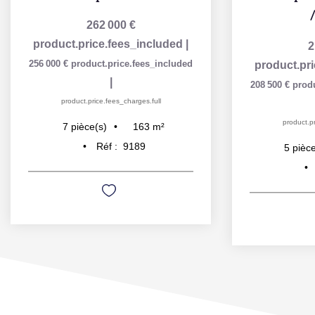
262 000 €
product.price.fees_included
|
2
256 000 €
product.price.fees_included
product.pr
|
208 500 €
prod
product.price.fees_charges.full
product.pr
163
m²
7
pièce(s)
Réf :
9189
5
pièce