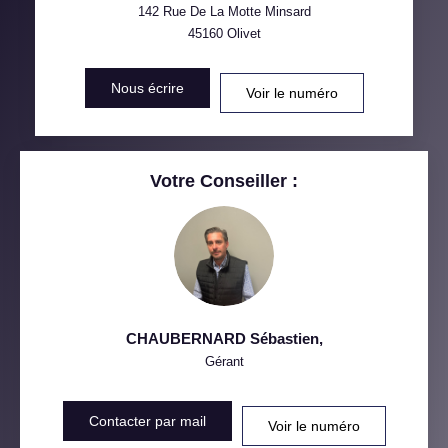
VOITURE
142 Rue De La Motte Minsard
45160
Olivet
DISTANCE DE L'AÉROPORT :
SUPERFICIE :
Nous écrire
Voir le numéro
RÉSULTATS DES LYCÉES
ECOLES ET CRÈCHES
RESTAURANTS ET CAFÉS
COMMERCES
Votre Conseiller :
MÉDECINS
CHAUBERNARD Sébastien
,
Gérant
Contacter par mail
Voir le numéro