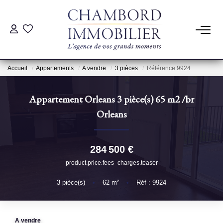
ACHAT
Accueil
Appartements
A vendre
3 pièces
Référence 9924
LOCATION
Appartement Orleans 3 pièce(s) 65 m2
/br
ESTIMATION
Orleans
Pré-Estimation
284 500 €
Estimation Par Un Professionnel
product.price.fees_charges.teaser
3
pièce(s)
•
62
m²
•
Réf : 9924
GESTION
SYNDIC
A vendre