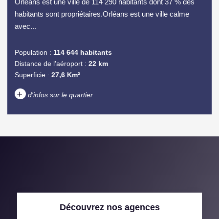
Orléans est une ville de 114 290 habitants dont 37 % des
habitants sont propriétaires.Orléans est une ville calme
avec...
Population :
114 644 habitants
Distance de l'aéroport :
22 km
Superficie :
27,6 Km²
+
d'infos sur le quartier
DENSITÉ DE POPULATION
ENFANTS ET ADOLESCENTS
AGE MOYEN
REVENU MENSUEL PAR
MÉNAGE
TAUX DE PROPRIÉTAIRES
TAUX D'HABITATION
Découvrez nos agences
TAXE FONCIÈRE
PART DES MÉNAGES SANS