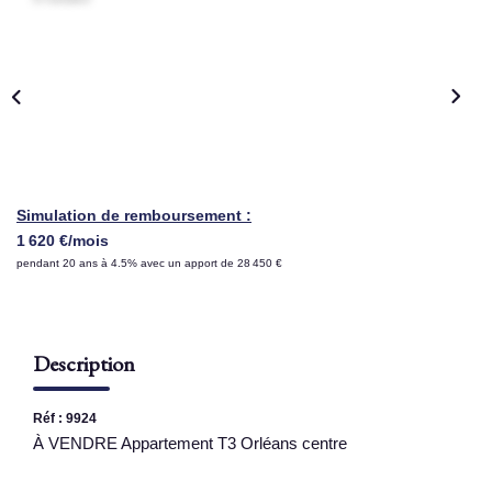
NOS AGENCES
Qui Sommes Nous
Nous Rejoindre
Nos Actualités
Nos Témoignages
Simulation de remboursement :
1 620 €/mois
Contact
pendant 20 ans à 4.5% avec un apport de 28 450 €
ESPACE CLIENT
Description
Réf : 9924
À VENDRE Appartement T3 Orléans centre